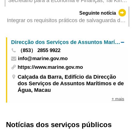
Secretário para a Economia e Finanças, Tai Kin
Ip, emite declaração sobre a demissão do cargo
Seguinte notícia
Integrar os requisitos práticos de salvaguarda da
segurança nacional em todas as áreas de
governação e ao longo de todo o processo do 3.º
Direcção dos Serviços de Assuntos Marítimos e de Água
Plano Quinquenal da RAEM
（853） 2855 9922
info@marine.gov.mo
https://www.marine.gov.mo
Calçada da Barra, Edifício da Direcção
dos Serviços de Assuntos Marítimos e de
Água, Macau
+ mais
Notícias dos serviços públicos