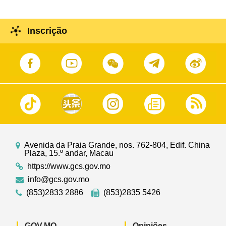
Inscrição
Avenida da Praia Grande, nos. 762-804, Edif. China
Plaza, 15.º andar, Macau
https://www.gcs.gov.mo
info@gcs.gov.mo
(853)2833 2886
(853)2835 5426
GOV.MO
Opiniões