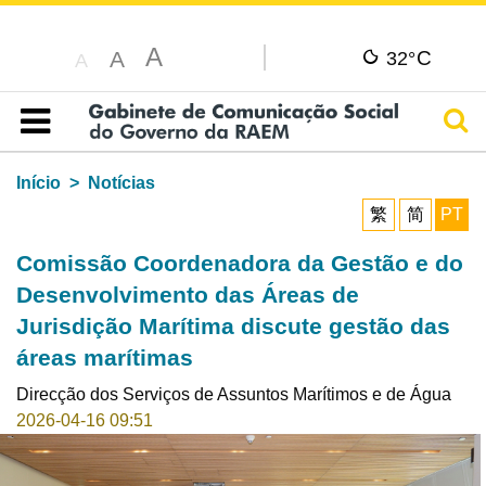
A
C
A
32°
A
Pesq
Índice
Início
Notícias
繁
简
PT
Comissão Coordenadora da Gestão e do
Desenvolvimento das Áreas de
Jurisdição Marítima discute gestão das
áreas marítimas
Direcção dos Serviços de Assuntos Marítimos e de Água
2026-04-16 09:51