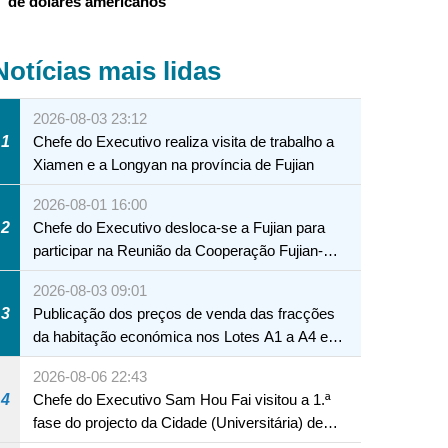
de dólares americanos
Notícias mais lidas
2026-08-03 23:12
1
Chefe do Executivo realiza visita de trabalho a
Xiamen e a Longyan na província de Fujian
2026-08-01 16:00
2
Chefe do Executivo desloca-se a Fujian para
participar na Reunião da Cooperação Fujian-
Macau
2026-08-03 09:01
3
Publicação dos preços de venda das fracções
da habitação económica nos Lotes A1 a A4 e
A12 da Zona A dos Novos Aterros
2026-08-06 22:43
4
Chefe do Executivo Sam Hou Fai visitou a 1.ª
fase do projecto da Cidade (Universitária) de
Educação Internacional de Macau e Hengqin