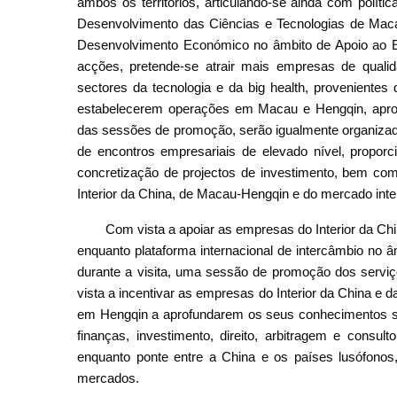
ambos os territórios, articulando‑se ainda com políti
Desenvolvimento das Ciências e Tecnologias de Maca
Desenvolvimento Económico no âmbito de Apoio ao E
acções, pretende‑se atrair mais empresas de qualida
sectores da tecnologia e da big health, provenientes
estabelecerem operações em Macau e Hengqin, aprof
das sessões de promoção, serão igualmente organizada
de encontros empresariais de elevado nível, proporci
concretização de projectos de investimento, bem co
Interior da China, de Macau-Hengqin e do mercado inte
Com vista a apoiar as empresas do Interior da Ch
enquanto plataforma internacional de intercâmbio no â
durante a visita, uma sessão de promoção dos serviç
vista a incentivar as empresas do Interior da China 
em Hengqin a aprofundarem os seus conhecimentos s
finanças, investimento, direito, arbitragem e consul
enquanto ponte entre a China e os países lusófono
mercados.