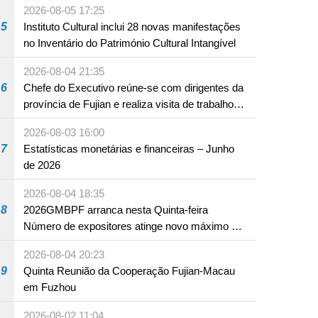
2026-08-05 17:25
5
Instituto Cultural inclui 28 novas manifestações
no Inventário do Património Cultural Intangível
2026-08-04 21:35
6
Chefe do Executivo reúne-se com dirigentes da
província de Fujian e realiza visita de trabalho
em Fuzhou
2026-08-03 16:00
7
Estatísticas monetárias e financeiras – Junho
de 2026
2026-08-04 18:35
8
2026GMBPF arranca nesta Quinta-feira
Número de expositores atinge novo máximo em
18 anos
2026-08-04 20:23
9
Quinta Reunião da Cooperação Fujian-Macau
em Fuzhou
2026-08-02 11:04