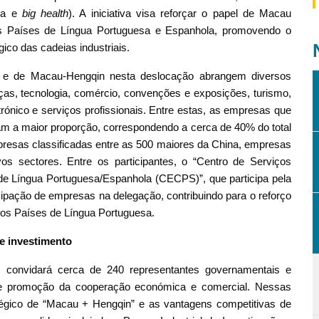
gia e
big health
). A iniciativa visa reforçar o papel de Macau
e os Países de Língua Portuguesa e Espanhola, promovendo o
gico das cadeias industriais.
na e de Macau-Hengqin nesta deslocação abrangem diversos
ças, tecnologia, comércio, convenções e exposições, turismo,
ctrónico e serviços profissionais. Entre estas, as empresas que
m a maior proporção, correspondendo a cerca de 40% do total
presas classificadas entre as 500 maiores da China, empresas
s sectores. Entre os participantes, o “Centro de Serviços
e Língua Portuguesa/Espanhola (CECPS)”, que participa pela
ticipação de empresas na delegação, contribuindo para o reforço
 os Países de Língua Portuguesa.
de investimento
M convidará cerca de 240 representantes governamentais e
 de promoção da cooperação económica e comercial. Nessas
atégico de “Macau + Hengqin” e as vantagens competitivas de