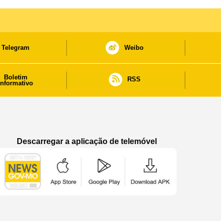
Telegram
Weibo
Boletim
RSS
informativo
Descarregar a aplicação de telemóvel
Aplicação de telemóvel “Notícias do Governo
Aplicação de telemóvel “Notícia
Aplicação de telem