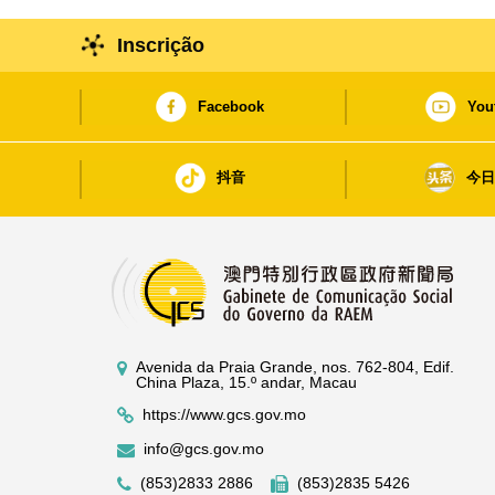
Inscrição
Facebook
You
抖音
今
Avenida da Praia Grande, nos. 762-804, Edif.
China Plaza, 15.º andar, Macau
https://www.gcs.gov.mo
info@gcs.gov.mo
(853)2833 2886
(853)2835 5426