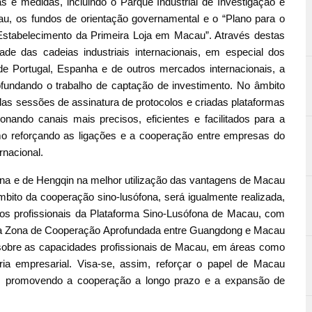
cas e medidas, incluindo o Parque Industrial de Investigação e
u, os fundos de orientação governamental e o “Plano para o
stabelecimento da Primeira Loja em Macau”. Através destas
de das cadeias industriais internacionais, em especial dos
 de Portugal, Espanha e de outros mercados internacionais, a
undando o trabalho de captação de investimento. No âmbito
s sessões de assinatura de protocolos e criadas plataformas
onando canais mais precisos, eficientes e facilitados para a
mo reforçando as ligações e a cooperação entre empresas do
rnacional.
ina e de Hengqin na melhor utilização das vantagens de Macau
mbito da cooperação sino‑lusófona, será igualmente realizada,
os profissionais da Plataforma Sino‑Lusófona de Macau, com
e da Zona de Cooperação Aprofundada entre Guangdong e Macau
obre as capacidades profissionais de Macau, em áreas como
toria empresarial. Visa-se, assim, reforçar o papel de Macau
s, promovendo a cooperação a longo prazo e a expansão de