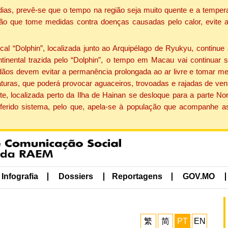
dias, prevê-se que o tempo na região seja muito quente e a tempe
ão que tome medidas contra doenças causadas pelo calor, evite ac
 “Dolphin”, localizada junto ao Arquipélago de Ryukyu, continue 
ntinental trazida pelo “Dolphin”, o tempo em Macau vai continuar
dãos devem evitar a permanência prolongada ao ar livre e tomar m
ras, que poderá provocar aguaceiros, trovoadas e rajadas de vento 
e, localizada perto da Ilha de Hainan se desloque para a parte No
ferido sistema, pelo que, apela-se à população que acompanhe a
Infografia
Dossiers
Reportagens
GOV.MO
繁
简
PT
EN