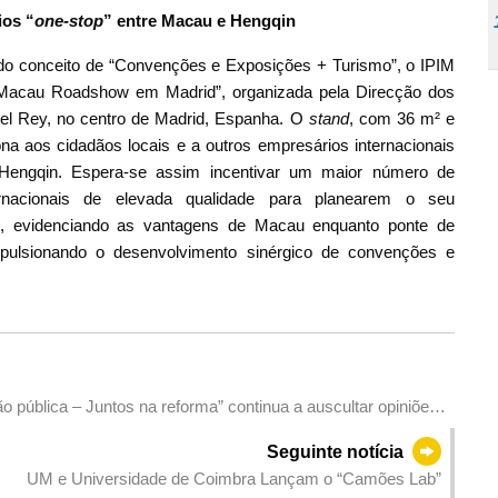
ios “
one-stop
” entre Macau e Hengqin
or do conceito de “Convenções e Exposições + Turismo”, o IPIM
r Macau Roadshow em Madrid”, organizada pela Direcção dos
el Rey, no centro de Madrid, Espanha. O
stand
, com 36 m² e
na aos cidadãos locais e a outros empresários internacionais
engqin. Espera-se assim incentivar um maior número de
ernacionais de elevada qualidade para planearem o seu
, evidenciando as vantagens de Macau enquanto ponte de
impulsionando o desenvolvimento sinérgico de convenções e
 pública – Juntos na reforma” continua a auscultar opiniões
impulsionar a reforma administrativa
Seguinte notícia
UM e Universidade de Coimbra Lançam o “Camões Lab”