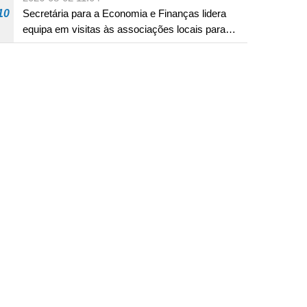
10
Secretária para a Economia e Finanças lidera
equipa em visitas às associações locais para
consolidar consensos e promover os trabalhos
nas áreas económica e social