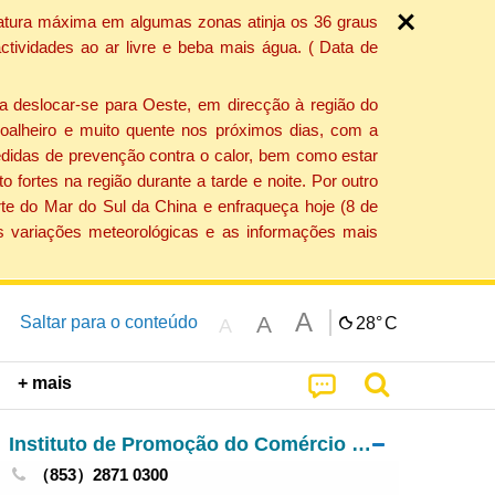
ratura máxima em algumas zonas atinja os 36 graus
tividades ao ar livre e beba mais água. ( Data de
a deslocar-se para Oeste, em direcção à região do
 soalheiro e muito quente nos próximos dias, com a
edidas de prevenção contra o calor, bem como estar
fortes na região durante a tarde e noite. Por outro
rte do Mar do Sul da China e enfraqueça hoje (8 de
s variações meteorológicas e as informações mais
A
A
Saltar para o conteúdo
28°
C
A
+ mais
Instituto de Promoção do Comércio e do Investimento
（853）2871 0300