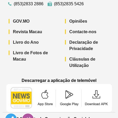
(853)2833 2886
(853)2835 5426
GOV.MO
Opiniões
Revista Macau
Contacte-nos
Livro do Ano
Declaração de
Privacidade
Livro de Fotos de
Macau
Cláusulas de
Utilização
Descarregar a aplicação de telemóvel
Aplicação de telemóvel “Notícias do G
Aplicação de telemóvel “
Aplicação 