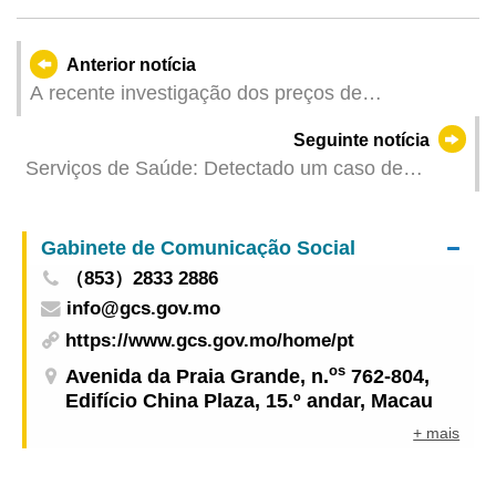
Anterior notícia
A recente investigação dos preços de
supermercado já está disponível online para
Seguinte notícia
efeitos de comparação
Serviços de Saúde: Detectado um caso de
infecção colectiva de gripe
Gabinete de Comunicação Social
（853）2833 2886
info@gcs.gov.mo
https://www.gcs.gov.mo/home/pt
os
Avenida da Praia Grande, n.
762-804,
Edifício China Plaza, 15.º andar, Macau
+ mais