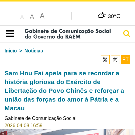
A
C
A
30°
A
Pesq
Índice
Início
Notícias
繁
简
PT
Sam Hou Fai apela para se recordar a
história gloriosa do Exército de
Libertação do Povo Chinês e reforçar a
união das forças do amor à Pátria e a
Macau
Gabinete de Comunicação Social
2026-04-08 16:59