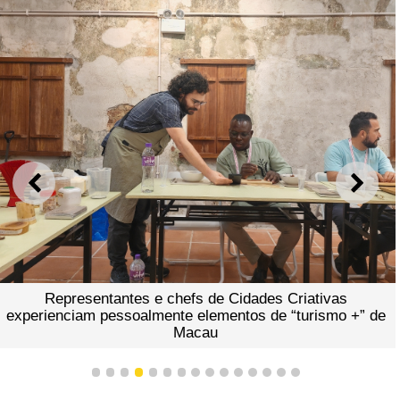
ANTERIOR
SEGU
Representantes e chefs de Cidades Criativas
experienciam pessoalmente elementos de “turismo +” de
Macau
1
2
3
4
5
6
7
8
9
10
11
12
13
14
15