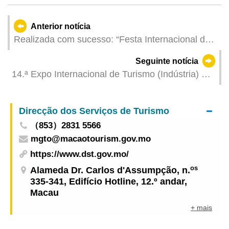
Anterior notícia
Realizada com sucesso: “Festa Internacional das
Cidades de Gastronomia, Macau 2026”
Seguinte notícia
apresenta vantagens do destino como plataforma
14.ª Expo Internacional de Turismo (Indústria) de
de intercâmbio internacional
Macau arranca na próxima sexta-feira com
ofertas exclusivas para impulsionar consumo
Direcção dos Serviços de Turismo
turístico
（853）2831 5566
mgto@macaotourism.gov.mo
https://www.dst.gov.mo/
os
Alameda Dr. Carlos d'Assumpção, n.
335-341, Edifício Hotline, 12.º andar,
Macau
+ mais