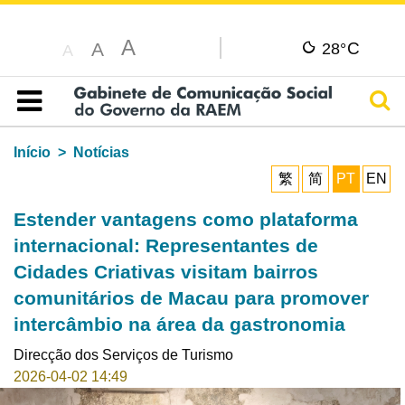
A
C
A
28°
A
Pesq
Índice
Início
Notícias
繁
简
PT
EN
Estender vantagens como plataforma
internacional: Representantes de
Cidades Criativas visitam bairros
comunitários de Macau para promover
intercâmbio na área da gastronomia
Direcção dos Serviços de Turismo
2026-04-02 14:49