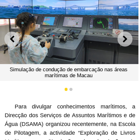
ANTERIOR
SEGU
cação nas áreas
au
1
2
Conduzindo a leitura compartilha
náuticas entre pais e 
Para divulgar conhecimentos marítimos, a
Direcção dos Serviços de Assuntos Marítimos e de
Água (DSAMA) organizou recentemente, na Escola
de Pilotagem, a actividade “Exploração de Livros