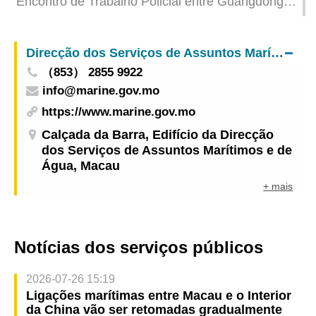
Encontro de Trabalho Policial entre Guangdong e
Macau para discutir o aprofundamento da
cooperação no combate ao crime transfronteiriço
Direcção dos Serviços de Assuntos Marítimos e de Água
（853） 2855 9922
info@marine.gov.mo
https://www.marine.gov.mo
Calçada da Barra, Edifício da Direcção
dos Serviços de Assuntos Marítimos e de
Água, Macau
+ mais
Notícias dos serviços públicos
2026-07-26 15:19
Ligações marítimas entre Macau e o Interior
da China vão ser retomadas gradualmente