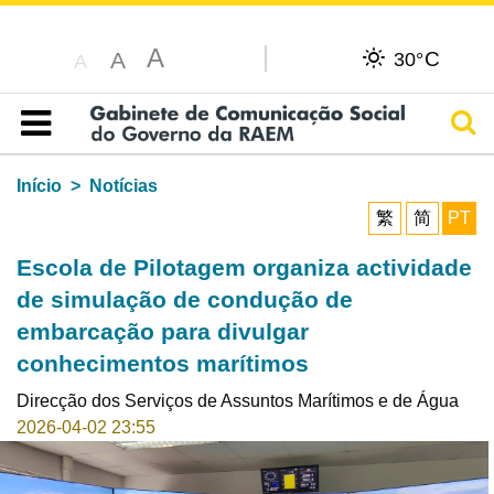
A
C
A
30°
A
Pesq
Índice
Início
Notícias
繁
简
PT
Escola de Pilotagem organiza actividade
de simulação de condução de
embarcação para divulgar
conhecimentos marítimos
Direcção dos Serviços de Assuntos Marítimos e de Água
2026-04-02 23:55