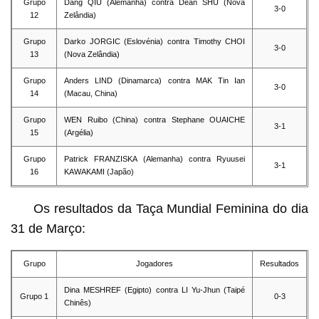
Grupo
Dang QIU (Alemanha) contra Dean SHU (Nova
3-0
12
Zelândia)
Grupo
Darko JORGIC (Eslovénia) contra Timothy CHOI
3-0
13
(Nova Zelândia)
Grupo
Anders LIND (Dinamarca) contra MAK Tin Ian
3-0
14
(Macau, China)
Grupo
WEN Ruibo (China) contra Stephane OUAICHE
3-1
15
(Argélia)
Grupo
Patrick FRANZISKA (Alemanha) contra Ryuusei
3-1
16
KAWAKAMI (Japão)
Os resultados da Taça Mundial Feminina do dia
31 de Março:
Grupo
Jogadores
Resultados
Dina MESHREF (Egipto) contra LI Yu-Jhun (Taipé
Grupo 1
0-3
Chinês)