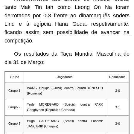
tanto Mak Tin Ian como Leong On Na foram
derrotados por 0-3 frente ao dinamarquês Anders
Lind e à egípcia Hana Goda, respetivamente,
ficando assim sem possibilidade de avançar na
competição.
Os resultados da Taça Mundial Masculina do
dia 31 de Março:
Grupo
Jogadores
Resultados
WANG Chuqin (China) contra Eduard IONESCU
Grupo 1
3-0
(Roménia)
Truls MOREGARD (Suécia) contra PARK
Grupo 2
3-1
Ganghyeon (República Coreana)
Hugo CALDERANO (Brasil) contra Lubomir
Grupo 3
3-0
JANCARIK (Chéquia)