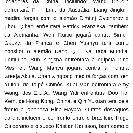
jogadores da China, incluindo: Wang Chuqin
defrontará Finn Luu, da Austrália, Liang Jingkun
medirá forças com o alemão Dimitrij Ovtcharov e
Zhou Qihao enfrentará Patrick Franziska, também
da Alemanha. Wen Ruibo jogará contra Simon
Gauzy, da França e Chen Yuanyu terá como
opositor o alemão Dang Qiu. Na Taça Mundial
Feminina, Sun Yingsha enfrentará a egípcia Dina
Meshref, Wang Manyu jogará contra a indiana
Sreeja Akula, Chen Xingtong medirá forças com Yeh
Yi-tien, de Taipé Chinês. Kuai Man defrontará Amy
Wang, dos E.U.A., Wang Yidi enfrentará Doo Hoi
Kem, de Hong Kong, China, e Qin Yuxuan terá pela
frente a japonesa Hina Hayata. Outros destaques
do dia incluem o confronto entre o brasileiro Hugo
Calderano e o sueco Kristian Karlsson, bem como o