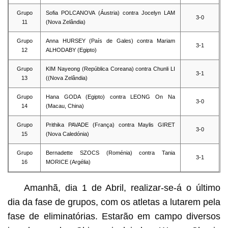
Grupo
Sofia POLCANOVA (Áustria) contra Jocelyn LAM
3-0
11
(Nova Zelândia)
Grupo
Anna HURSEY (País de Gales) contra Mariam
3-1
12
ALHODABY (Egipto)
Grupo
KIM Nayeong (República Coreana) contra Chunli LI
3-1
13
((Nova Zelândia)
Grupo
Hana GODA (Egipto) contra LEONG On Na
3-0
14
(Macau, China)
Grupo
Prithika PAVADE (França) contra Maylis GIRET
3-0
15
(Nova Caledónia)
Grupo
Bernadette SZOCS (Roménia) contra Tania
3-1
16
MORICE (Argélia)
Amanhã, dia 1 de Abril, realizar-se-á o último
dia da fase de grupos, com os atletas a lutarem pela
fase de eliminatórias. Estarão em campo diversos