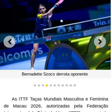
ANTERIOR
SEGU
Bernadette Szocs derrota oponente
1
2
3
4
5
6
7
8
9
10
11
As ITTF Taças Mundiais Masculina e Feminina
de Macau 2026, autorizadas pela Federação