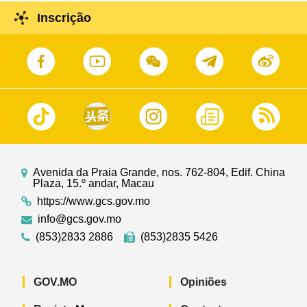
Inscrição
Avenida da Praia Grande, nos. 762-804, Edif. China
Plaza, 15.º andar, Macau
https://www.gcs.gov.mo
info@gcs.gov.mo
(853)2833 2886
(853)2835 5426
GOV.MO
Opiniões