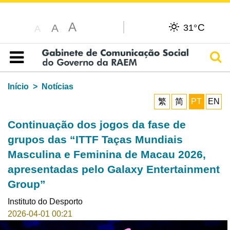
A
C
A
31°
A
Pesq
Índice
Início
Notícias
繁
简
PT
EN
Continuação dos jogos da fase de
grupos das “ITTF Taças Mundiais
Masculina e Feminina de Macau 2026,
apresentadas pelo Galaxy Entertainment
Group”
Instituto do Desporto
2026-04-01 00:21