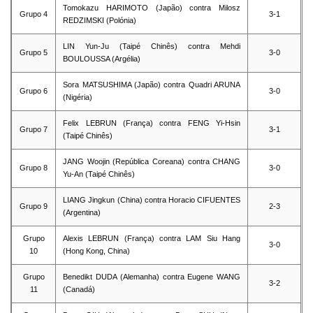
Tomokazu HARIMOTO (Japão) contra Milosz
Grupo 4
3-1
REDZIMSKI (Polónia)
LIN Yun-Ju (Taipé Chinês) contra Mehdi
Grupo 5
3-0
BOULOUSSA (Argélia)
Sora MATSUSHIMA (Japão) contra Quadri ARUNA
Grupo 6
3-0
(Nigéria)
Felix LEBRUN (França) contra FENG Yi-Hsin
Grupo 7
3-1
(Taipé Chinês)
JANG Woojin (República Coreana) contra CHANG
Grupo 8
3-0
Yu-An (Taipé Chinês)
LIANG Jingkun (China) contra Horacio CIFUENTES
Grupo 9
2-3
(Argentina)
Grupo
Alexis LEBRUN (França) contra LAM Siu Hang
3-0
10
(Hong Kong, China)
Grupo
Benedikt DUDA (Alemanha) contra Eugene WANG
3-2
11
(Canadá)