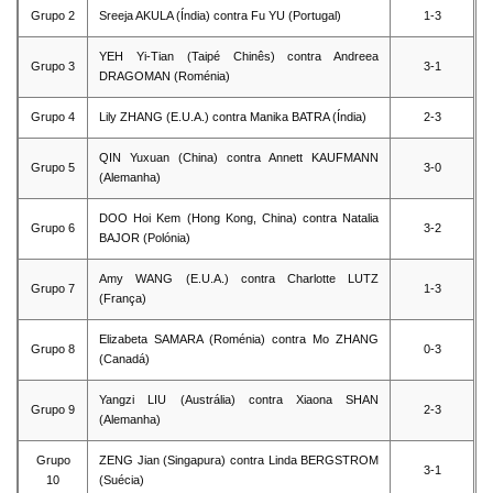
Grupo 2
Sreeja AKULA (Índia) contra Fu YU (Portugal)
1-3
YEH Yi-Tian (Taipé Chinês) contra Andreea
Grupo 3
3-1
DRAGOMAN (Roménia)
Grupo 4
Lily ZHANG (E.U.A.) contra Manika BATRA (Índia)
2-3
QIN Yuxuan (China) contra Annett KAUFMANN
Grupo 5
3-0
(Alemanha)
DOO Hoi Kem (Hong Kong, China) contra Natalia
Grupo 6
3-2
BAJOR (Polónia)
Amy WANG (E.U.A.) contra Charlotte LUTZ
Grupo 7
1-3
(França)
Elizabeta SAMARA (Roménia) contra Mo ZHANG
Grupo 8
0-3
(Canadá)
Yangzi LIU (Austrália) contra Xiaona SHAN
Grupo 9
2-3
(Alemanha)
Grupo
ZENG Jian (Singapura) contra Linda BERGSTROM
3-1
10
(Suécia)