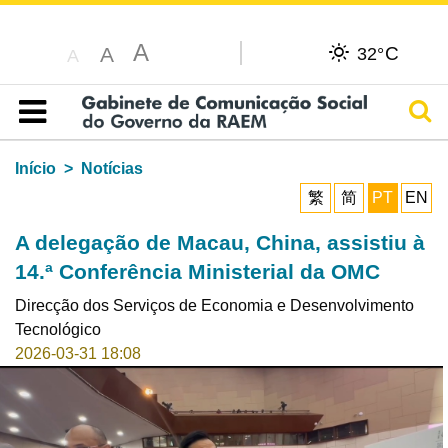
A
C
A
32°
A
Pesq
Índice
Início
Notícias
繁
简
PT
EN
A delegação de Macau, China, assistiu à
14.ª Conferência Ministerial da OMC
Direcção dos Serviços de Economia e Desenvolvimento
Tecnológico
2026-03-31 18:08