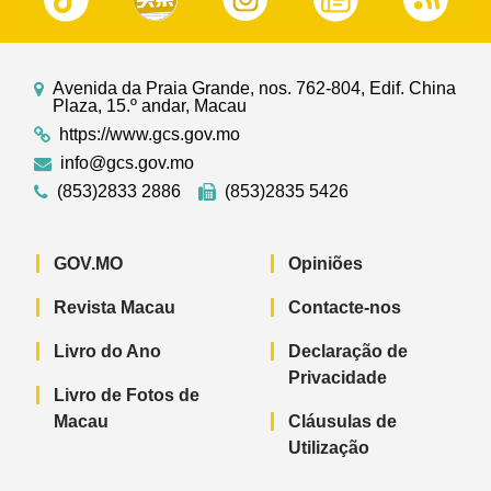
Avenida da Praia Grande, nos. 762-804, Edif. China
Plaza, 15.º andar, Macau
https://www.gcs.gov.mo
info@gcs.gov.mo
(853)2833 2886
(853)2835 5426
GOV.MO
Opiniões
Revista Macau
Contacte-nos
Livro do Ano
Declaração de
Privacidade
Livro de Fotos de
Macau
Cláusulas de
Utilização