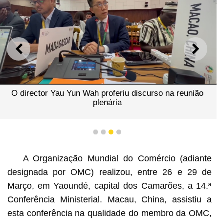
ANTERIOR
SEGU
O director Yau Yun Wah proferiu discurso na reunião
plenária
1
2
3
4
A Organização Mundial do Comércio (adiante
designada por OMC) realizou, entre 26 e 29 de
Março, em Yaoundé, capital dos Camarões, a 14.ª
Conferência Ministerial. Macau, China, assistiu a
esta conferência na qualidade do membro da OMC,