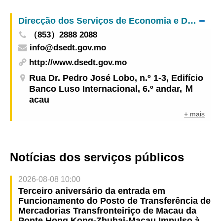
Realizada conferência de imprensa para divulgar
Direcção dos Serviços de Economia e Desenvolvimento Tecnológico
técnicas de tratamento de problemas emocionais
（853）2888 2088
comuns
info@dsedt.gov.mo
http://www.dsedt.gov.mo
Rua Dr. Pedro José Lobo, n.º 1-3, Edifício
Banco Luso Internacional, 6.º andar, Ｍ
acau
+ mais
Notícias dos serviços públicos
2026-08-08 10:00
Terceiro aniversário da entrada em
Funcionamento do Posto de Transferência de
Mercadorias Transfronteiriço de Macau da
Ponte Hong Kong-Zhuhai-Macau Impulso à