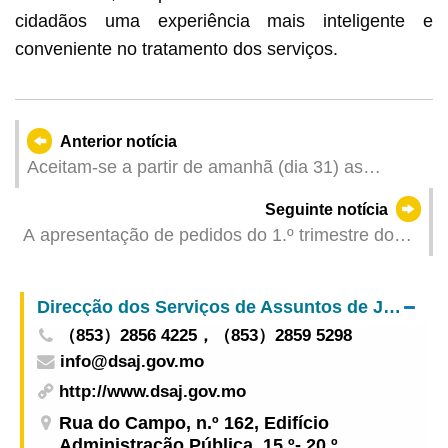
cidadãos uma experiência mais inteligente e
conveniente no tratamento dos serviços.
Anterior notícia
Aceitam-se a partir de amanhã (dia 31) as
candidaturas online para o Plano específico de
Seguinte notícia
“Emprego + Formação”, lançado pela DSAL, em
A apresentação de pedidos do 1.º trimestre do
cooperação com a Sands China
Plano do subsídio complementar aos
rendimentos do trabalho para os trabalhadores
Direcção dos Serviços de Assuntos de Justiça
portadores de deficiência de 2026 tem início no
（853）2856 4225，（853）2859 5298
dia 1 de Abril
info@dsaj.gov.mo
http://www.dsaj.gov.mo
Rua do Campo, n.º 162, Edifício
Administração Pública, 15.º- 20.º