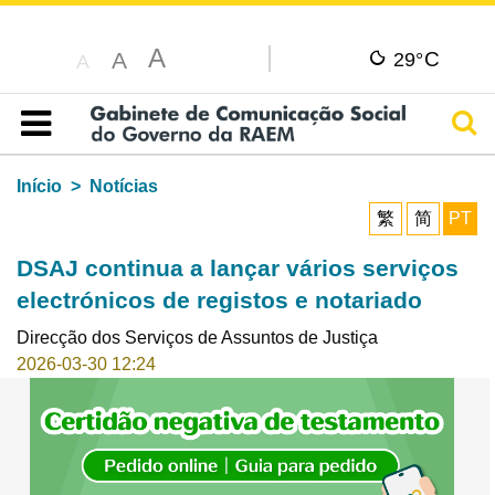
A
C
A
29°
A
Pesq
Índice
Início
Notícias
繁
简
PT
DSAJ continua a lançar vários serviços
electrónicos de registos e notariado
Direcção dos Serviços de Assuntos de Justiça
2026-03-30 12:24