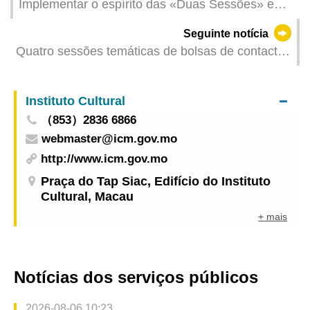
Implementar o espírito das «Duas Sessões» e
promover o desenvolvimento de alta qualidade da
Seguinte notícia
Zona de Cooperação Aprofundada entre
Quatro sessões temáticas de bolsas de contactos
Guangdong e Macau em Hengqin
do 2026MIECF promovem mais de 300 encontros
comerciais
Instituto Cultural
（853）2836 6866
webmaster@icm.gov.mo
http://www.icm.gov.mo
Praça do Tap Siac, Edifício do Instituto
Cultural, Macau
+ mais
Notícias dos serviços públicos
2026-08-06 10:23