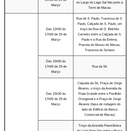
no Largo do Lago Sai Van junto à
Março
Torre de Macau
Rua de S. Paulo, Travessa de S.
Paulo, Calçada de S. Paulo, um
Das 12h00 às
troço da Rua de D. Belchior
17h00 de 29 de
Carneiro entre a Calçada de S.
Março
Paulo e a Rua da Entena,
Praceta do Museu de Macau,
Travessa do Soriano
Das 15h00 às
17h00 de 29 de
Rua da Sé
Março
Calçada da Sé, Praça de Jorge
Álvares, o troço da Avenida da
Das 15h30 às
Praia Grande entre o Pavilhão
17h00 de 29 de
Octogonal e a Praça de Jorge
Março
Álvares (faixa de rodagem do
lado do Edifício do Banco
Comercial de Macau)
Troço da Avenida Panorâmica
do Lago Nam Van entre a Praça