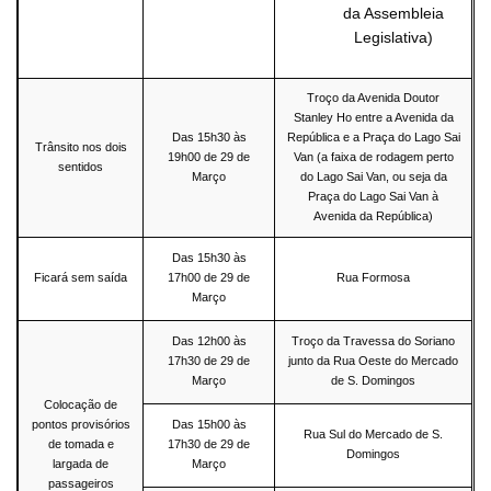
da Assembleia
Legislativa)
Troço da Avenida Doutor
Stanley Ho entre a Avenida da
Das 15h30 às
República e a Praça do Lago Sai
Trânsito nos dois
19h00 de 29 de
Van (a faixa de rodagem perto
sentidos
Março
do Lago Sai Van, ou seja da
Praça do Lago Sai Van à
Avenida da República)
Das 15h30 às
Ficará sem saída
17h00 de 29 de
Rua Formosa
Março
Das 12h00 às
Troço da Travessa do Soriano
17h30 de 29 de
junto da Rua Oeste do Mercado
Março
de S. Domingos
Colocação de
pontos provisórios
Das 15h00 às
Rua Sul do Mercado de S.
de tomada e
17h30 de 29 de
Domingos
largada de
Março
passageiros