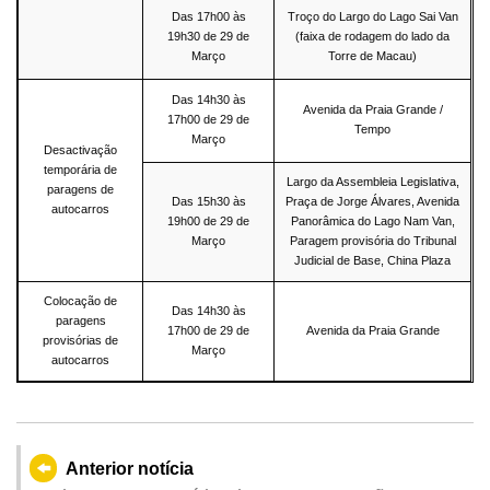
Das 17h00 às
Troço do Largo do Lago Sai Van
19h30 de 29 de
(faixa de rodagem do lado da
Março
Torre de Macau)
Das 14h30 às
Avenida da Praia Grande /
17h00 de 29 de
Tempo
Março
Desactivação
temporária de
Largo da Assembleia Legislativa,
paragens de
Das 15h30 às
Praça de Jorge Álvares, Avenida
autocarros
19h00 de 29 de
Panorâmica do Lago Nam Van,
Março
Paragem provisória do Tribunal
Judicial de Base, China Plaza
Colocação de
Das 14h30 às
paragens
17h00 de 29 de
Avenida da Praia Grande
provisórias de
Março
autocarros
Anterior notícia