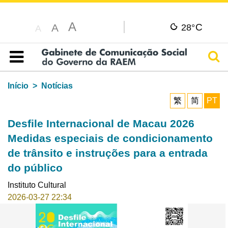
A
C
A
28°
A
Pesq
Índice
Início
Notícias
繁
简
PT
Desfile Internacional de Macau 2026
Medidas especiais de condicionamento
de trânsito e instruções para a entrada
do público
Instituto Cultural
2026-03-27 22:34