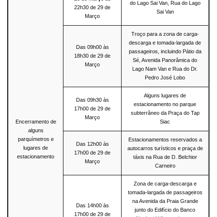
do Lago Sai Van, Rua do Lago
22h30 de 29 de
Sai Van
Março
Troço para a zona de carga-
descarga e tomada-largada de
Das 09h00 às
passageiros, incluindo Pátio da
18h30 de 29 de
Sé, Avenida Panorâmica do
Março
Lago Nam Van e Rua do Dr.
Pedro José Lobo
Alguns lugares de
Das 09h30 às
estacionamento no parque
17h00 de 29 de
subterrâneo da Praça do Tap
Março
Encerramento de
Siac
alguns
parquímetros e
Estacionamentos reservados a
Das 12h00 às
lugares de
autocarros turísticos e praça de
17h00 de 29 de
estacionamento
táxis na Rua de D. Belchior
Março
Carneiro
Zona de carga-descarga e
tomada-largada de passageiros
na Avenida da Praia Grande
Das 14h00 às
junto do Edifício do Banco
17h00 de 29 de