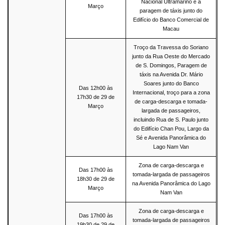
Nacional Ultramarino e a
Março
paragem de táxis junto do
Edifício do Banco Comercial de
Macau
Troço da Travessa do Soriano
junto da Rua Oeste do Mercado
de S. Domingos, Paragem de
táxis na Avenida Dr. Mário
Soares junto do Banco
Das 12h00 às
Internacional, troço para a zona
17h30 de 29 de
de carga-descarga e tomada-
Março
largada de passageiros,
incluindo Rua de S. Paulo junto
do Edifício Chan Pou, Largo da
Sé e Avenida Panorâmica do
Lago Nam Van
Zona de carga-descarga e
Das 17h00 às
tomada-largada de passageiros
18h30 de 29 de
na Avenida Panorâmica do Lago
Março
Nam Van
Zona de carga-descarga e
Das 17h00 às
tomada-largada de passageiros
19h30 de 29 de