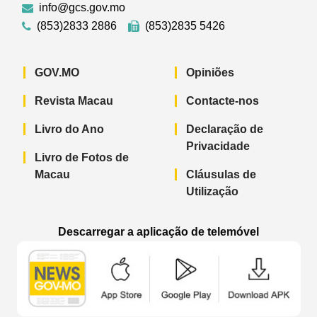
info@gcs.gov.mo
(853)2833 2886
(853)2835 5426
GOV.MO
Opiniões
Revista Macau
Contacte-nos
Livro do Ano
Declaração de
Privacidade
Livro de Fotos de
Macau
Cláusulas de
Utilização
Descarregar a aplicação de telemóvel
Aplicação de telemóvel “Notícias do G
Aplicação de telemóvel “
Aplicação 