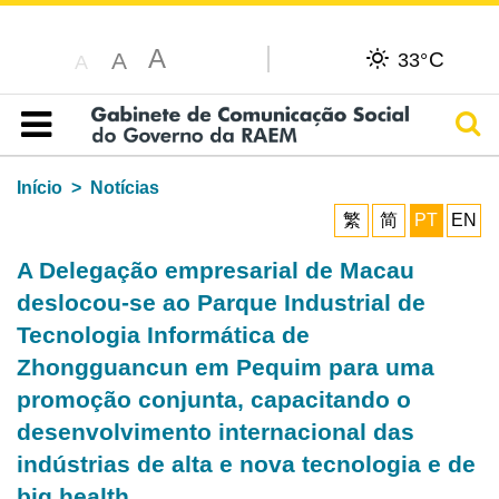
A
C
A
33°
A
Pesq
Índice
Início
Notícias
繁
简
PT
EN
A Delegação empresarial de Macau
deslocou-se ao Parque Industrial de
Tecnologia Informática de
Zhongguancun em Pequim para uma
promoção conjunta, capacitando o
desenvolvimento internacional das
indústrias de alta e nova tecnologia e de
big health