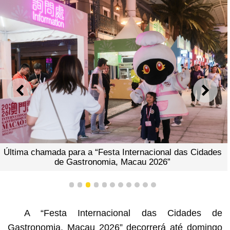
ANTERIOR
SEGU
Última chamada para a “Festa Internacional das Cidades
de Gastronomia, Macau 2026”
1
2
3
4
5
6
7
8
9
10
11
A “Festa Internacional das Cidades de
Gastronomia, Macau 2026” decorrerá até domingo