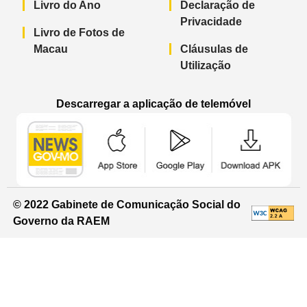
Livro do Ano
Declaração de
Privacidade
Livro de Fotos de
Macau
Cláusulas de
Utilização
Descarregar a aplicação de telemóvel
Aplicação de telemóvel “Notícias do G
Aplicação de telemóvel “
Aplicação 
© 2022 Gabinete de Comunicação Social do
Governo da RAEM