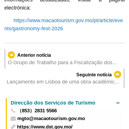
electrónica:
https://www.macaotourism.gov.mo/pt/article/eve
nts/gastronomy-fest-2026
Anterior notícia
O Grupo de Trabalho para a Fiscalização dos
Combustíveis insta o sector petrolífero a
Seguinte notícia
estabilizar os preços dos produtos petrolíferos em
Lançamento em Lisboa de uma obra académica
Macau
da UM sobre Camões
Direcção dos Serviços de Turismo
（853）2831 5566
mgto@macaotourism.gov.mo
https://www.dst.gov.mo/