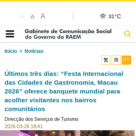
A
C
A
31°
A
Pesq
Índice
Início
Notícias
繁
简
PT
Últimos três dias: “Festa Internacional
das Cidades de Gastronomia, Macau
2026” oferece banquete mundial para
acolher visitantes nos bairros
comunitários
Direcção dos Serviços de Turismo
2026-03-26 18:41