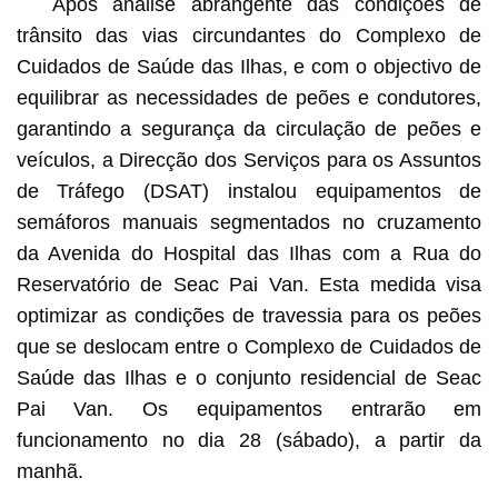
Após análise abrangente das condições de
Esquema da localização dos novos semáforos manuais
trânsito das vias circundantes do Complexo de
na Avenida do Hospital das Ilhas
Cuidados de Saúde das Ilhas, e com o objectivo de
equilibrar as necessidades de peões e condutores,
garantindo a segurança da circulação de peões e
veículos, a Direcção dos Serviços para os Assuntos
de Tráfego (DSAT) instalou equipamentos de
semáforos manuais segmentados no cruzamento
da Avenida do Hospital das Ilhas com a Rua do
Reservatório de Seac Pai Van. Esta medida visa
optimizar as condições de travessia para os peões
que se deslocam entre o Complexo de Cuidados de
Saúde das Ilhas e o conjunto residencial de Seac
Pai Van. Os equipamentos entrarão em
funcionamento no dia 28 (sábado), a partir da
manhã.