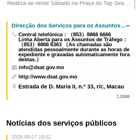
Realiza-se neste Sábado na Praça do Tap Seac o
Festival de Divulgação Jurídica – “Cumprir a Lei”
Direcção dos Serviços para os Assuntos de Tráfego
Central telefónica：（853）8866 6666
Linha Aberta para os Assuntos de Tráfego：
（853）8866 6363 （As chamadas são
atendidas pessoalmente durante as horas de
expediente e gravadas automaticamente fora
destas.）
info@dsat.gov.mo
http://www.dsat.gov.mo
Estrada de D. Maria II, n.º 33, r/c, Macau
+ mais
Notícias dos serviços públicos
2026-08-07 19:02