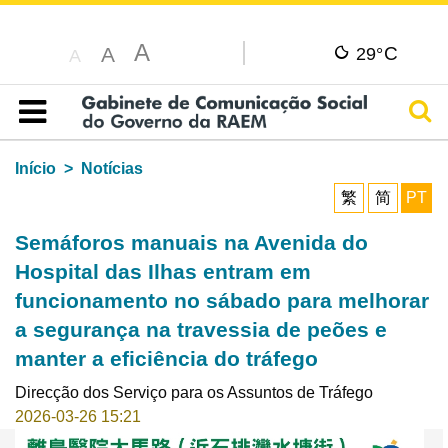
A
C
A
29°
A
Pesq
Índice
Início
Notícias
繁
简
PT
Semáforos manuais na Avenida do
Hospital das Ilhas entram em
funcionamento no sábado para melhorar
a segurança na travessia de peões e
manter a eficiência do tráfego
Direcção dos Serviço para os Assuntos de Tráfego
2026-03-26 15:21