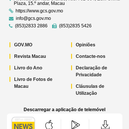
Plaza, 15.º andar, Macau
https://www.gcs.gov.mo
info@gcs.gov.mo
(853)2833 2886
(853)2835 5426
GOV.MO
Opiniões
Revista Macau
Contacte-nos
Livro do Ano
Declaração de
Privacidade
Livro de Fotos de
Macau
Cláusulas de
Utilização
Descarregar a aplicação de telemóvel
Aplicação de telemóvel “Notícias do G
Aplicação de telemóvel “
Aplicação 