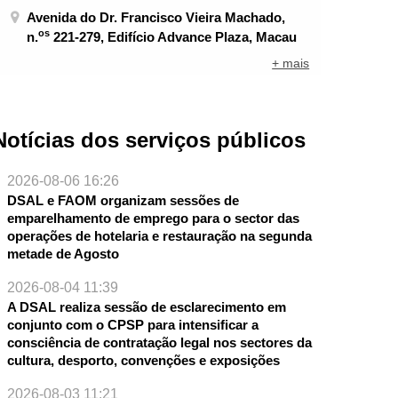
Avenida do Dr. Francisco Vieira Machado,
os
n.
221-279, Edifício Advance Plaza, Macau
+ mais
Notícias dos serviços públicos
2026-08-06 16:26
DSAL e FAOM organizam sessões de
emparelhamento de emprego para o sector das
operações de hotelaria e restauração na segunda
metade de Agosto
2026-08-04 11:39
A DSAL realiza sessão de esclarecimento em
conjunto com o CPSP para intensificar a
consciência de contratação legal nos sectores da
NTE
cultura, desporto, convenções e exposições
2026-08-03 11:21