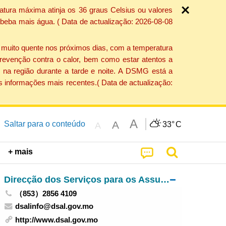
atura máxima atinja os 36 graus Celsius ou valores
 beba mais água. ( Data de actualização: 2026-08-08
e muito quente nos próximos dias, com a temperatura
revenção contra o calor, bem como estar atentos a
 na região durante a tarde e noite. A DSMG está a
s informações mais recentes.( Data de actualização:
A
A
Saltar para o conteúdo
33°
C
A
+ mais
Direcção dos Serviços para os Assuntos Laborais
（853）2856 4109
dsalinfo@dsal.gov.mo
http://www.dsal.gov.mo