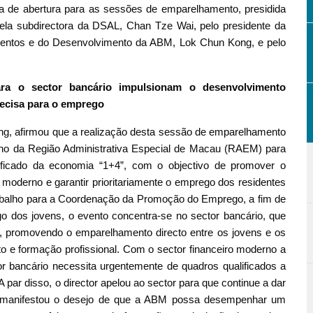
nia de abertura para as sessões de emparelhamento, presidida
ela subdirectora da DSAL, Chan Tze Wai, pelo presidente da
alentos e do Desenvolvimento da ABM, Lok Chun Kong, e pelo
ra o sector bancário impulsionam o desenvolvimento
recisa para o emprego
ng, afirmou que a realização desta sessão de emparelhamento
no da Região Administrativa Especial de Macau (RAEM) para
sificado da economia “1+4”, com o objectivo de promover o
o moderno e garantir prioritariamente o emprego dos residentes
abalho para a Coordenação da Promoção do Emprego, a fim de
 dos jovens, o evento concentra-se no sector bancário, que
, promovendo o emparelhamento directo entre os jovens e os
 e formação profissional. Com o sector financeiro moderno a
tor bancário necessita urgentemente de quadros qualificados a
A par disso, o director apelou ao sector para que continue a dar
 e manifestou o desejo de que a ABM possa desempenhar um