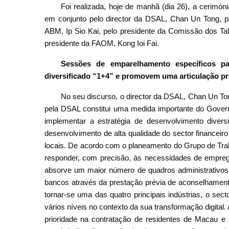
Foi realizada, hoje de manhã (dia 26), a cerimó
em conjunto pelo director da DSAL, Chan Un Tong, p
ABM, Ip Sio Kai, pelo presidente da Comissão dos T
presidente da FAOM, Kong Ioi Fai.
Sessões de emparelhamento específicos pa
diversificado “1+4” e promovem uma articulação p
No seu discurso, o director da DSAL, Chan Un To
pela DSAL constitui uma medida importante do Gover
implementar a estratégia de desenvolvimento diver
desenvolvimento de alta qualidade do sector financeir
locais. De acordo com o planeamento do Grupo de Tr
responder, com precisão, às necessidades de emprego
absorve um maior número de quadros administrativos
bancos através da prestação prévia de aconselhamento
tornar-se uma das quatro principais indústrias, o sec
vários níveis no contexto da sua transformação digital. 
prioridade na contratação de residentes de Macau