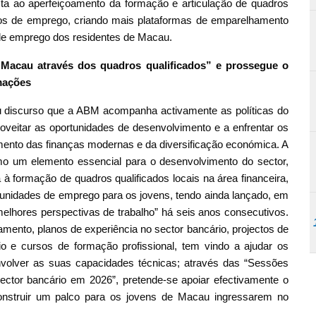
ta ao aperfeiçoamento da formação e articulação de quadros
iços de emprego, criando mais plataformas de emparelhamento
es de emprego dos residentes de Macau.
 Macau através dos quadros qualificados” e prossegue o
mações
eu discurso que a ABM acompanha activamente as políticas do
veitar as oportunidades de desenvolvimento e a enfrentar os
nto das finanças modernas e da diversificação económica. A
o um elemento essencial para o desenvolvimento do sector,
 à formação de quadros qualificados locais na área financeira,
rtunidades de emprego para os jovens, tendo ainda lançado, em
melhores perspectivas de trabalho” há seis anos consecutivos.
amento, planos de experiência no sector bancário, projectos de
o e cursos de formação profissional, tem vindo a ajudar os
volver as suas capacidades técnicas; através das “Sessões
ctor bancário em 2026”, pretende-se apoiar efectivamente o
onstruir um palco para os jovens de Macau ingressarem no