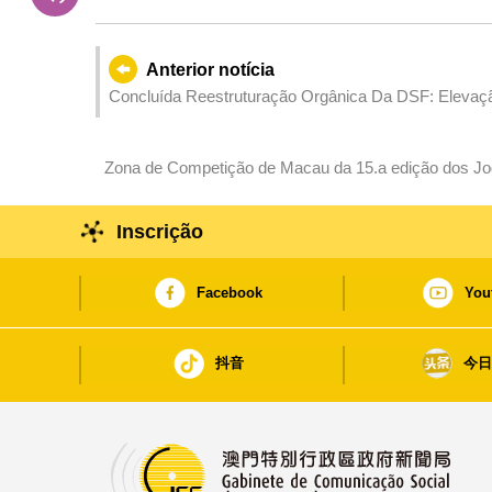
Anterior notícia
Concluída Reestruturação Orgânica Da DSF: Eleva
Finanças E Da Fiscalidade
Zona de Competição de Macau da 15.a edição dos Jog
alcançou neutralidade carbónica e obteve certificaçã
créditos de carbono
Inscrição
Facebook
You
抖音
今