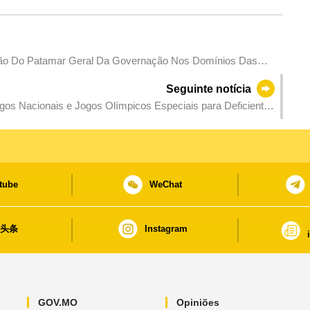
ção Do Patamar Geral Da Governação Nos Domínios Das
Seguinte notícia
os Nacionais e Jogos Olímpicos Especiais para Deficientes
o por entidades acreditadas, concluindo o cancelamento de
tube
WeChat
日头条
Instagram
GOV.MO
Opiniões