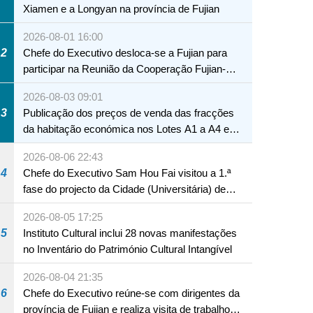
Xiamen e a Longyan na província de Fujian
2026-08-01 16:00
2
Chefe do Executivo desloca-se a Fujian para
participar na Reunião da Cooperação Fujian-
Macau
2026-08-03 09:01
3
Publicação dos preços de venda das fracções
da habitação económica nos Lotes A1 a A4 e
A12 da Zona A dos Novos Aterros
2026-08-06 22:43
4
Chefe do Executivo Sam Hou Fai visitou a 1.ª
fase do projecto da Cidade (Universitária) de
Educação Internacional de Macau e Hengqin
2026-08-05 17:25
5
Instituto Cultural inclui 28 novas manifestações
no Inventário do Património Cultural Intangível
2026-08-04 21:35
6
Chefe do Executivo reúne-se com dirigentes da
província de Fujian e realiza visita de trabalho