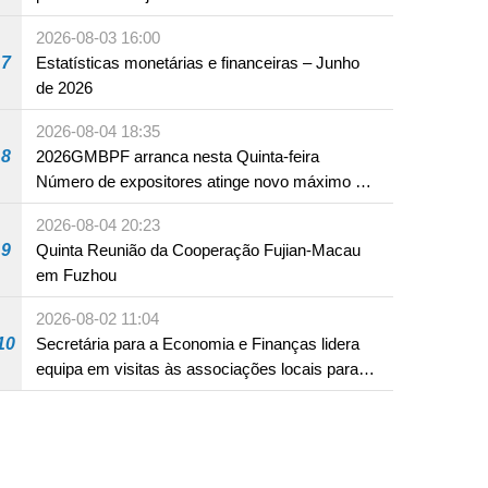
em Fuzhou
2026-08-03 16:00
7
Estatísticas monetárias e financeiras – Junho
de 2026
2026-08-04 18:35
8
2026GMBPF arranca nesta Quinta-feira
Número de expositores atinge novo máximo em
18 anos
2026-08-04 20:23
9
Quinta Reunião da Cooperação Fujian-Macau
em Fuzhou
2026-08-02 11:04
10
Secretária para a Economia e Finanças lidera
equipa em visitas às associações locais para
consolidar consensos e promover os trabalhos
nas áreas económica e social