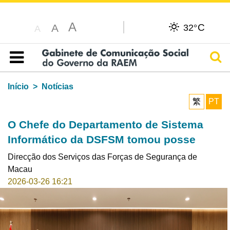
A
C
A
32°
A
Pesq
Índice
Início
Notícias
繁
PT
O Chefe do Departamento de Sistema
Informático da DSFSM tomou posse
Direcção dos Serviços das Forças de Segurança de
Macau
2026-03-26 16:21