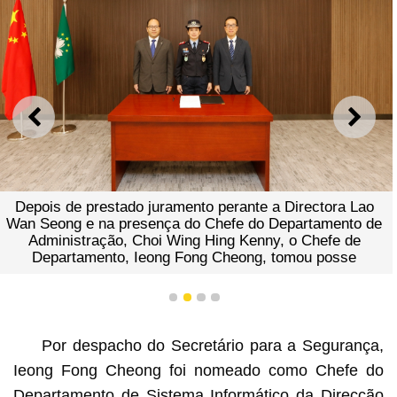
ANTERIOR
SEGU
Depois de prestado juramento perante a Directora Lao
Wan Seong e na presença do Chefe do Departamento de
Administração, Choi Wing Hing Kenny, o Chefe de
Departamento, Ieong Fong Cheong, tomou posse
1
2
3
4
Por despacho do Secretário para a Segurança,
Ieong Fong Cheong foi nomeado como Chefe do
Departamento de Sistema Informático da Direcção