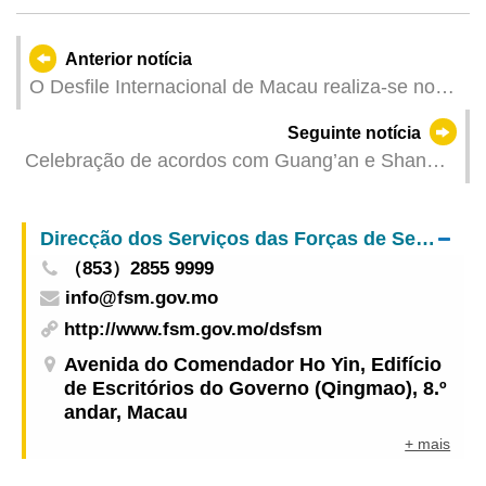
Anterior notícia
O Desfile Internacional de Macau realiza-se no
domingo, com medidas provisórias de trânsito em
Seguinte notícia
várias vias a partir de sexta-feira
Celebração de acordos com Guang’an e Shanwei
aprofunda o mecanismo de mediação e
arbitragem transfronteiriça e protecção dos
Direcção dos Serviços das Forças de Segurança de Macau
direitos e interesses do consumidor
（853）2855 9999
info@fsm.gov.mo
http://www.fsm.gov.mo/dsfsm
Avenida do Comendador Ho Yin, Edifício
de Escritórios do Governo (Qingmao), 8.º
andar, Macau
+ mais