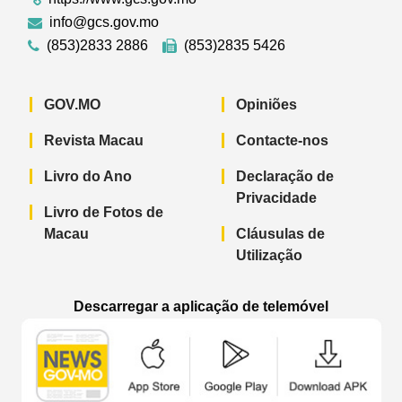
info@gcs.gov.mo
(853)2833 2886
(853)2835 5426
GOV.MO
Opiniões
Revista Macau
Contacte-nos
Livro do Ano
Declaração de
Privacidade
Livro de Fotos de
Macau
Cláusulas de
Utilização
Descarregar a aplicação de telemóvel
Aplicação de telemóvel “Notícias do G
Aplicação de telemóvel “
Aplicação 