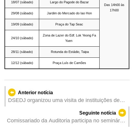
18/07 (sábado)
Largo do Pagode do Bazar
Das 14h00 às
17h00
29/08 (sábado)
Jardim do Mercado do Iao Hon
19/09 (sábado)
Praça do Tap Seac
Zona de Lazer do Edf. Lok Yeong Fa
24/10 (sábado)
Yuen
28/11 (sábado)
Rotunda do Estádio, Taipa
12/12 (sábado)
Praça Luís de Camões
Anterior notícia
DSEDJ organizou uma visita de instituições de
ensino superior de Macau a Portugal, com o
Seguinte notícia
objectivo de alargar o leque de estudantes e
Comissariado da Auditoria participa no seminário
consolidar a ligação e a cooperação com as
da Organização das Instituições Superiores de
escolas de Portugal