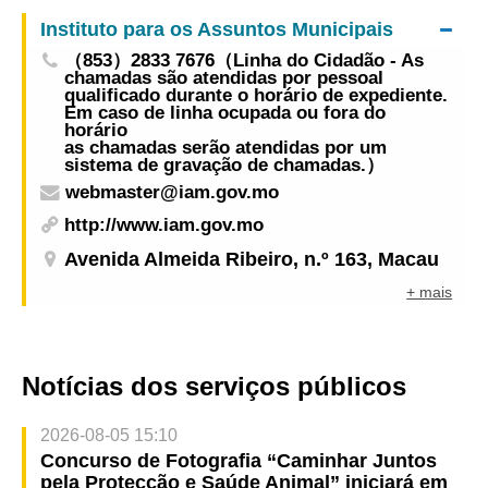
Controlo da Comunidade dos Países de Língua
Instituto para os Assuntos Municipais
Portuguesa
（853）2833 7676（Linha do Cidadão - As
chamadas são atendidas por pessoal
qualificado durante o horário de expediente.
Em caso de linha ocupada ou fora do
horário
as chamadas serão atendidas por um
sistema de gravação de chamadas.）
webmaster@iam.gov.mo
http://www.iam.gov.mo
Avenida Almeida Ribeiro, n.º 163, Macau
+ mais
Notícias dos serviços públicos
2026-08-05 15:10
Concurso de Fotografia “Caminhar Juntos
pela Protecção e Saúde Animal” iniciará em