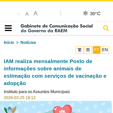
A
C
A
30°
A
Pesq
Índice
Início
Notícias
繁
简
PT
EN
IAM realiza mensalmente Posto de
informações sobre animais de
estimação com serviços de vacinação e
adopção
Instituto para os Assuntos Municipais
2026-03-25 18:12