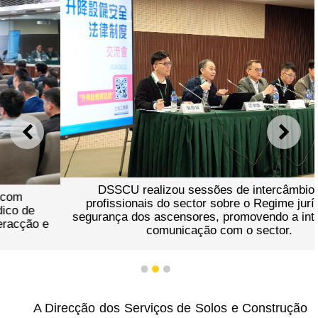
ANTERIOR
SEGU
DSSCU realizou sessões de intercâmbio com
profissionais do sector sobre o Regime jurídico de
segurança dos ascensores, promovendo a interacção e
comunicação com o sector.
1
2
3
A Direcção dos Serviços de Solos e Construção