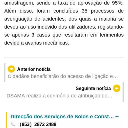
amostragem, sendo a taxa de aprovação de 95%.
Além disso, foram concluídos 35 processos de
averiguação de acidentes, dos quais a maioria se
deveu ao uso indevido dos utilizadores, registando-
se apenas 3 casos que resultaram em ferimentos
devido a avarias mecânicas.
Anterior notícia
Cidadãos beneficiarão do acesso de ligação e
facilitação de deslocação Construção do acesso
Seguinte notícia
de ligação fechado entre a estação ES1 da Linha
DSAMA realiza a cerimónia de atribuição de
Leste do Metro Ligeiro e o Posto Fronteiriço das
louvores do “Programa Promocional e Educativo
Portas do Cerco
sobre a Poupança e Fonte da Água
Direcção dos Serviços de Solos e Construção Urbana
（853）2872 2488