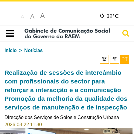
A
C
A
32°
A
Pesq
Índice
Início
Notícias
繁
简
PT
Realização de sessões de intercâmbio
com profissionais do sector para
reforçar a interacção e a comunicação
Promoção da melhoria da qualidade dos
serviços de manutenção e de inspecção
Direcção dos Serviços de Solos e Construção Urbana
2026-03-22 11:30