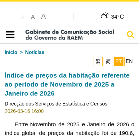
A
C
A
34°
A
Pesq
Índice
Início
Notícias
繁
简
PT
EN
Índice de preços da habitação referente
ao período de Novembro de 2025 a
Janeiro de 2026
Direcção dos Serviços de Estatística e Censos
2026-03-16 16:00
Entre Novembro de 2025 e Janeiro de 2026 o
índice global de preços da habitação foi de 190,6,