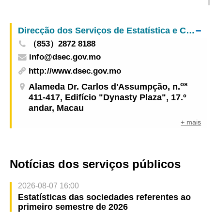
Concurso de coloração para os estudantes do
ensino primário “Macau e Hengqin ligados pela
Direcção dos Serviços de Estatística e Censos
honestidade” 2026 e a apresentação de obras
（853）2872 8188
info@dsec.gov.mo
http://www.dsec.gov.mo
os
Alameda Dr. Carlos d'Assumpção, n.
411-417, Edifício "Dynasty Plaza", 17.º
andar, Macau
+ mais
Notícias dos serviços públicos
2026-08-07 16:00
Estatísticas das sociedades referentes ao
primeiro semestre de 2026