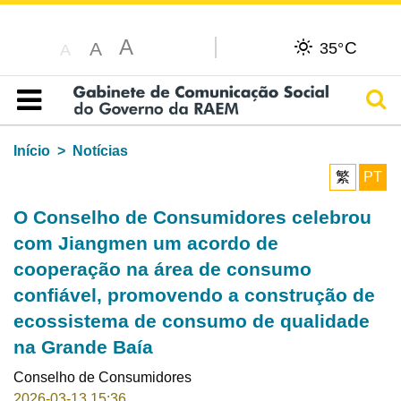
A
C
A
35°
A
Pesq
Índice
Início
Notícias
繁
PT
O Conselho de Consumidores celebrou
com Jiangmen um acordo de
cooperação na área de consumo
confiável, promovendo a construção de
ecossistema de consumo de qualidade
na Grande Baía
Conselho de Consumidores
2026-03-13 15:36