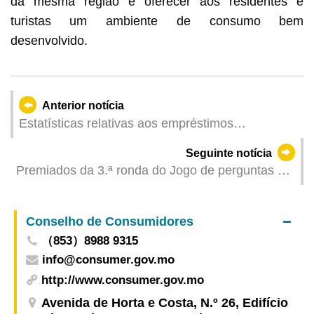
da mesma região e oferecer aos residentes e
turistas um ambiente de consumo bem
desenvolvido.
Anterior notícia
Estatísticas relativas aos empréstimos
hipotecários – Janeiro de 2026
Seguinte notícia
Premiados da 3.ª ronda do Jogo de perguntas e
respostas “Garantir a segurança no
abastecimento de água”
Conselho de Consumidores
（853）8988 9315
info@consumer.gov.mo
http://www.consumer.gov.mo
Avenida de Horta e Costa, N.º 26, Edifício