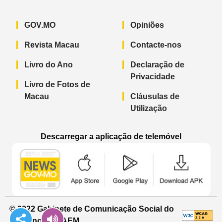
GOV.MO
Opiniões
Revista Macau
Contacte-nos
Livro do Ano
Declaração de
Privacidade
Livro de Fotos de
Macau
Cláusulas de
Utilização
Descarregar a aplicação de telemóvel
Aplicação de telemóvel “Notícias do G
Aplicação de telemóvel “
Aplicação 
© 2022 Gabinete de Comunicação Social do
Governo da RAEM