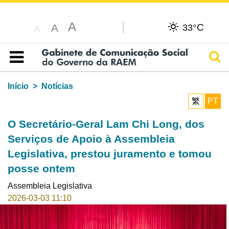
A
C
A
33°
A
Pesq
Índice
Início
Notícias
繁
PT
O Secretário-Geral Lam Chi Long, dos
Serviços de Apoio à Assembleia
Legislativa, prestou juramento e tomou
posse ontem
Assembleia Legislativa
2026-03-03 11:10