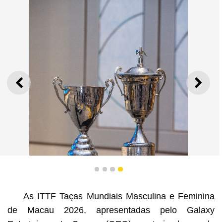
ANTERIOR
SEGU
ITTF Taças Mundiais Masculina e Feminina 
2026, apresentadas pelo Galaxy Entertainme
terá lugar de 30 de Março a 5 de Abri
1
2
3
4
As ITTF Taças Mundiais Masculina e Feminina
de Macau 2026, apresentadas pelo Galaxy