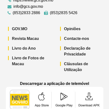
https://www.gcs.gov.mo
info@gcs.gov.mo
(853)2833 2886
(853)2835 5426
GOV.MO
Opiniões
Revista Macau
Contacte-nos
Livro do Ano
Declaração de
Privacidade
Livro de Fotos de
Macau
Cláusulas de
Utilização
Descarregar a aplicação de telemóvel
Aplicação de telemóvel “Notícias do G
Aplicação de telemóvel “
Aplicação 