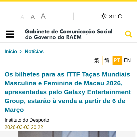
A
C
A
31°
A
Pesq
Índice
Início
Notícias
繁
简
PT
EN
Os bilhetes para as ITTF Taças Mundiais
Masculina e Feminina de Macau 2026,
apresentadas pelo Galaxy Entertainment
Group, estarão à venda a partir de 6 de
Março
Instituto do Desporto
2026-03-03 20:22