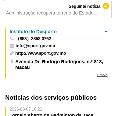
noite (dia 3) adiado devido ao mau tempo
Seguinte notícia
Administração recupera terreno do Estado
localizado na Rua de Entre-Campos, Macau, que
se destinará a parque de estacionamento
Instituto do Desporto
provisório
（853）2858 0762
info@sport.gov.mo
http://www.sport.gov.mo
Avenida Dr. Rodrigo Rodrigues, n.º 818,
Macau
+ mais
Notícias dos serviços públicos
2026-08-07 10:22
Torneio Aberto de Badminton da Taça