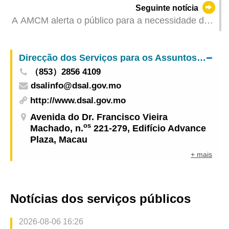
Seguinte notícia
A AMCM alerta o público para a necessidade de
dispensar particular atenção às informações de
instituição financeira fraudulenta
Direcção dos Serviços para os Assuntos Laborais
（853）2856 4109
dsalinfo@dsal.gov.mo
http://www.dsal.gov.mo
Avenida do Dr. Francisco Vieira
os
Machado, n.
221-279, Edifício Advance
Plaza, Macau
+ mais
Notícias dos serviços públicos
2026-08-06 16:26