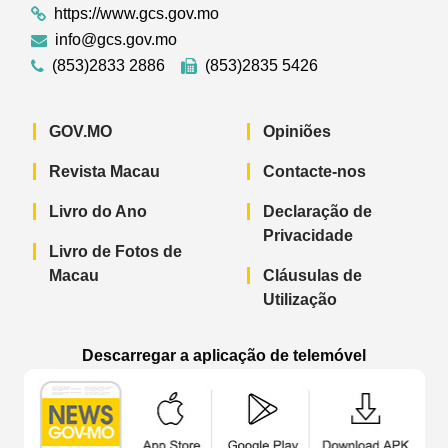
https://www.gcs.gov.mo
info@gcs.gov.mo
(853)2833 2886
(853)2835 5426
GOV.MO
Opiniões
Revista Macau
Contacte-nos
Livro do Ano
Declaração de
Privacidade
Livro de Fotos de
Macau
Cláusulas de
Utilização
Descarregar a aplicação de telemóvel
Aplicação de telemóvel “Notícias do G
Aplicação de telemóvel “
Aplicação 