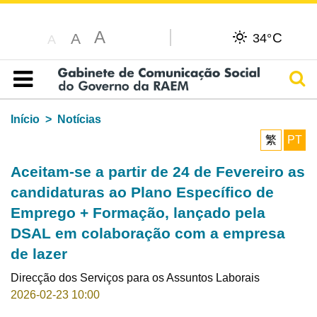
A
C
A
34°
A
Pesq
Índice
Início
Notícias
繁
PT
Aceitam-se a partir de 24 de Fevereiro as
candidaturas ao Plano Específico de
Emprego + Formação, lançado pela
DSAL em colaboração com a empresa
de lazer
Direcção dos Serviços para os Assuntos Laborais
2026-02-23 10:00