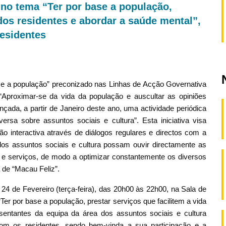
 no tema “Ter por base a população,
 dos residentes e abordar a saúde mental”,
residentes
base a população” preconizado nas Linhas de Acção Governativa
“Aproximar-se da vida da população e auscultar as opiniões
ançada, a partir de Janeiro deste ano, uma actividade periódica
versa sobre assuntos sociais e cultura”. Esta iniciativa visa
o interactiva através de diálogos regulares e directos com a
os assuntos sociais e cultura possam ouvir directamente as
as e serviços, de modo a optimizar constantemente os diversos
 de “Macau Feliz”.
24 de Fevereiro (terça-feira), das 20h00 às 22h00, na Sala de
er por base a população, prestar serviços que facilitem a vida
sentantes da equipa da área dos assuntos sociais e cultura
com os residentes, sendo bem-vinda a sua participação e a