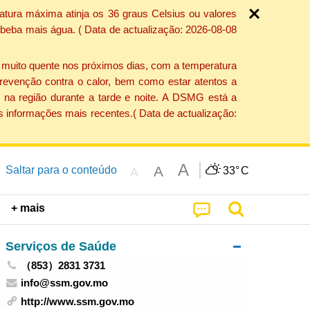
atura máxima atinja os 36 graus Celsius ou valores
 beba mais água. ( Data de actualização: 2026-08-08
e muito quente nos próximos dias, com a temperatura
revenção contra o calor, bem como estar atentos a
 na região durante a tarde e noite. A DSMG está a
s informações mais recentes.( Data de actualização:
A
A
Saltar para o conteúdo
33°
C
A
+ mais
Serviços de Saúde
（853）2831 3731
info@ssm.gov.mo
http://www.ssm.gov.mo