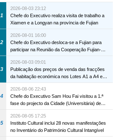
2026-08-03 23:12
1
Chefe do Executivo realiza visita de trabalho a
Xiamen e a Longyan na província de Fujian
2026-08-01 16:00
2
Chefe do Executivo desloca-se a Fujian para
participar na Reunião da Cooperação Fujian-
Macau
2026-08-03 09:01
3
Publicação dos preços de venda das fracções
da habitação económica nos Lotes A1 a A4 e
A12 da Zona A dos Novos Aterros
2026-08-06 22:43
4
Chefe do Executivo Sam Hou Fai visitou a 1.ª
fase do projecto da Cidade (Universitária) de
Educação Internacional de Macau e Hengqin
2026-08-05 17:25
5
Instituto Cultural inclui 28 novas manifestações
no Inventário do Património Cultural Intangível