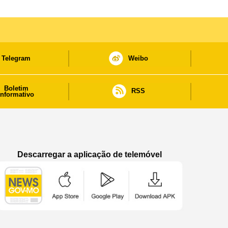
Telegram
Weibo
Boletim
RSS
informativo
Descarregar a aplicação de telemóvel
Aplicação de telemóvel “Notícias do Governo
Aplicação de telemóvel “Notícia
Aplicação de telem