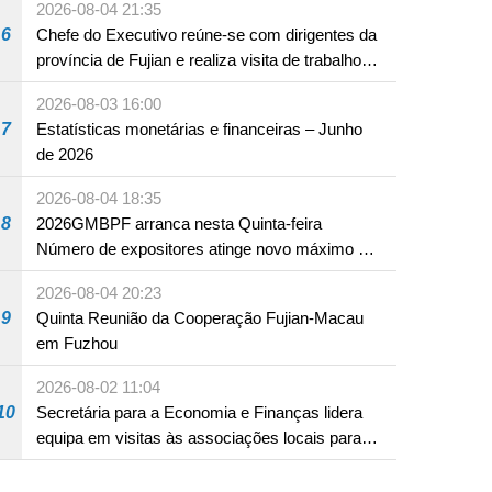
2026-08-04 21:35
6
Chefe do Executivo reúne-se com dirigentes da
província de Fujian e realiza visita de trabalho
em Fuzhou
2026-08-03 16:00
7
Estatísticas monetárias e financeiras – Junho
de 2026
2026-08-04 18:35
8
2026GMBPF arranca nesta Quinta-feira
Número de expositores atinge novo máximo em
18 anos
2026-08-04 20:23
9
Quinta Reunião da Cooperação Fujian-Macau
em Fuzhou
2026-08-02 11:04
10
Secretária para a Economia e Finanças lidera
equipa em visitas às associações locais para
consolidar consensos e promover os trabalhos
nas áreas económica e social