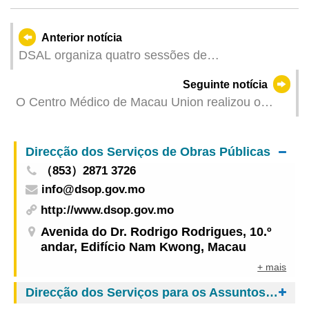
Anterior notícia
DSAL organiza quatro sessões de
emparelhamento na segunda metade de
Seguinte notícia
Fevereiro oferecendo mais de 440 vagas
O Centro Médico de Macau Union realizou o
primeiro simulacro de incêndio e evacuação do
presente ano
Direcção dos Serviços de Obras Públicas
（853）2871 3726
info@dsop.gov.mo
http://www.dsop.gov.mo
Avenida do Dr. Rodrigo Rodrigues, 10.º
andar, Edifício Nam Kwong, Macau
+ mais
Direcção dos Serviços para os Assuntos de Tráfego