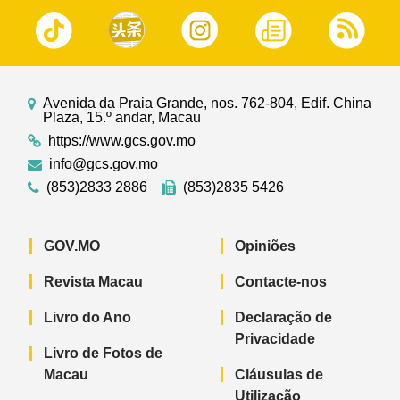
Avenida da Praia Grande, nos. 762-804, Edif. China
Plaza, 15.º andar, Macau
https://www.gcs.gov.mo
info@gcs.gov.mo
(853)2833 2886
(853)2835 5426
GOV.MO
Opiniões
Revista Macau
Contacte-nos
Livro do Ano
Declaração de
Privacidade
Livro de Fotos de
Macau
Cláusulas de
Utilização