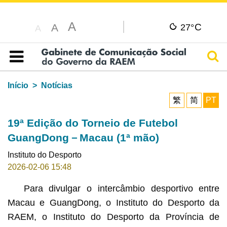
A
C
A
27°
A
Pesq
Índice
Início
Notícias
繁
简
PT
19ª Edição do Torneio de Futebol
GuangDong－Macau (1ª mão)
Instituto do Desporto
2026-02-06 15:48
Para divulgar o intercâmbio desportivo entre
Macau e GuangDong, o Instituto do Desporto da
RAEM, o Instituto do Desporto da Província de