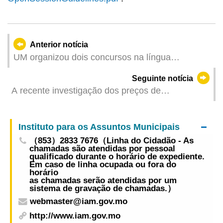
Anterior notícia
UM organizou dois concursos na língua
portuguesa para promover a formação de
Seguinte notícia
talentos bilingues chinês-português
A recente investigação dos preços de
supermercado já está disponível online para
efeitos de comparação
Instituto para os Assuntos Municipais
（853）2833 7676（Linha do Cidadão - As
chamadas são atendidas por pessoal
qualificado durante o horário de expediente.
Em caso de linha ocupada ou fora do
horário
as chamadas serão atendidas por um
sistema de gravação de chamadas.）
webmaster@iam.gov.mo
http://www.iam.gov.mo