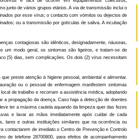
orovírus é fácil de ocorrer em equipamentos colectivos,
junto de vários grupos etários. A via de transmissão inclui o
ados por esse vírus; o contacto com vómitos ou dejectos de
ados; ou a transmissão por gotículas de saliva. A incubação
oenças contagiosas são idênticos, designadamente, náuseas,
 De um modo geral, os sintomas são ligeiros, e tratam-se de
co (5) dias, sem complicações. Os dois (2) vírus necessitam
e preste atenção à higiene pessoal, ambiental e alimentar.
stauração ou o pessoal de enfermagem manifestem sintomas
local de trabalho e recorram a assistência médica, adoptando
tar a propagação da doença. Caso haja a detecção de doentes
deve ter a máxima cautela aquando da limpeza quer das fezes
 luvas e lavar as mãos imediatamente após cuidar de cada
 lares e outras instituições similares que na ocorrência ou
para contactarem de imediato o Centro de Prevenção e Controlo
ro de telefone 28700800, para efeitos de acompanhamento