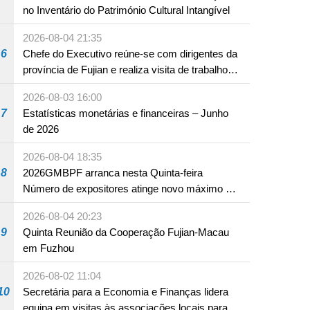
no Inventário do Património Cultural Intangível
2026-08-04 21:35
6
Chefe do Executivo reúne-se com dirigentes da
província de Fujian e realiza visita de trabalho
em Fuzhou
2026-08-03 16:00
7
Estatísticas monetárias e financeiras – Junho
de 2026
2026-08-04 18:35
8
2026GMBPF arranca nesta Quinta-feira
Número de expositores atinge novo máximo em
18 anos
2026-08-04 20:23
9
Quinta Reunião da Cooperação Fujian-Macau
em Fuzhou
2026-08-02 11:04
10
Secretária para a Economia e Finanças lidera
equipa em visitas às associações locais para