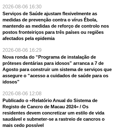
2026-08-06 16:30
Serviços de Saúde ajustam flexivelmente as
medidas de prevenção contra o vírus Ébola,
mantendo as medidas de reforço de controlo nos
postos fronteiriços para três países ou regiões
afectados pela epidemia
2026-08-06 16:29
Nova ronda do “Programa de instalação de
próteses dentárias para idosos” arranca a 7 de
Agosto para construir um sistema de serviços que
assegure o “acesso a cuidados de saúde para os
idosos”
2026-08-06 12:08
Publicado o «Relatório Anual do Sistema de
Registo de Cancro de Macau 2024» / Os
residentes devem concretizar um estilo de vida
saudável e submeter-se a rastreio de cancros o
mais cedo possível