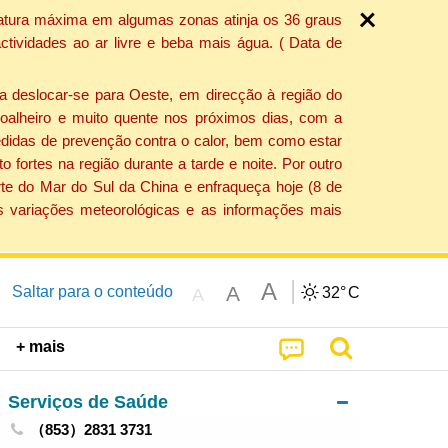
ratura máxima em algumas zonas atinja os 36 graus
tividades ao ar livre e beba mais água. ( Data de
a deslocar-se para Oeste, em direcção à região do
 soalheiro e muito quente nos próximos dias, com a
edidas de prevenção contra o calor, bem como estar
fortes na região durante a tarde e noite. Por outro
rte do Mar do Sul da China e enfraqueça hoje (8 de
s variações meteorológicas e as informações mais
A
A
Saltar para o conteúdo
32°
C
A
+ mais
Serviços de Saúde
（853）2831 3731