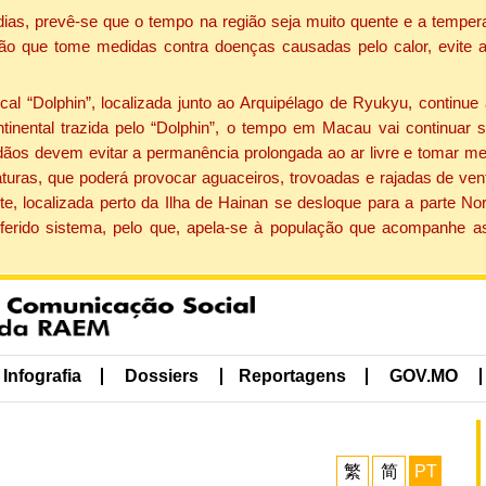
dias, prevê-se que o tempo na região seja muito quente e a tempe
ão que tome medidas contra doenças causadas pelo calor, evite ac
 “Dolphin”, localizada junto ao Arquipélago de Ryukyu, continue 
ntinental trazida pelo “Dolphin”, o tempo em Macau vai continuar
dãos devem evitar a permanência prolongada ao ar livre e tomar m
ras, que poderá provocar aguaceiros, trovoadas e rajadas de vento 
e, localizada perto da Ilha de Hainan se desloque para a parte No
ferido sistema, pelo que, apela-se à população que acompanhe a
Infografia
Dossiers
Reportagens
GOV.MO
繁
简
PT