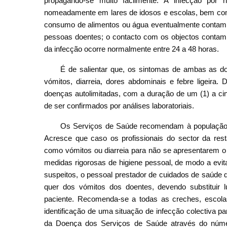
propagando-se muito facilmente. A infecção por n
nomeadamente em lares de idosos e escolas, bem como 
consumo de alimentos ou água eventualmente contamin
pessoas doentes; o contacto com os objectos contamin
da infecção ocorre normalmente entre 24 a 48 horas.
É de salientar que, os sintomas de ambas as d
vómitos, diarreia, dores abdominais e febre ligeira.
doenças autolimitadas, com a duração de um (1) a cin
de ser confirmados por análises laboratoriais.
Os Serviços de Saúde recomendam à população qu
Acresce que caso os profissionais do sector da re
como vómitos ou diarreia para não se apresentarem o 
medidas rigorosas de higiene pessoal, de modo a evi
suspeitos, o pessoal prestador de cuidados de saúde 
quer dos vómitos dos doentes, devendo substituir
paciente. Recomenda-se a todas as creches, escolas,
identificação de uma situação de infecção colectiva 
da Doença dos Serviços de Saúde através do núme