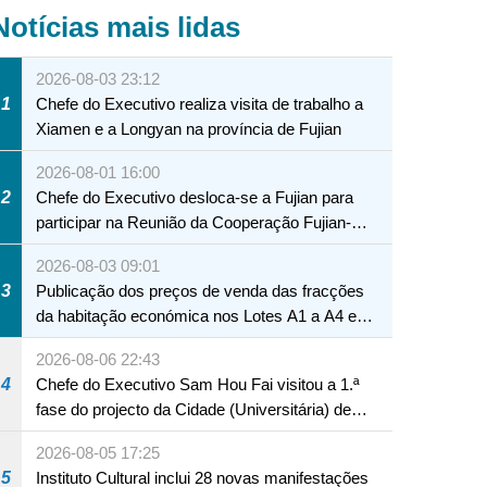
Notícias mais lidas
2026-08-03 23:12
1
Chefe do Executivo realiza visita de trabalho a
Xiamen e a Longyan na província de Fujian
2026-08-01 16:00
2
Chefe do Executivo desloca-se a Fujian para
participar na Reunião da Cooperação Fujian-
Macau
2026-08-03 09:01
3
Publicação dos preços de venda das fracções
da habitação económica nos Lotes A1 a A4 e
A12 da Zona A dos Novos Aterros
2026-08-06 22:43
4
Chefe do Executivo Sam Hou Fai visitou a 1.ª
fase do projecto da Cidade (Universitária) de
Educação Internacional de Macau e Hengqin
2026-08-05 17:25
5
Instituto Cultural inclui 28 novas manifestações