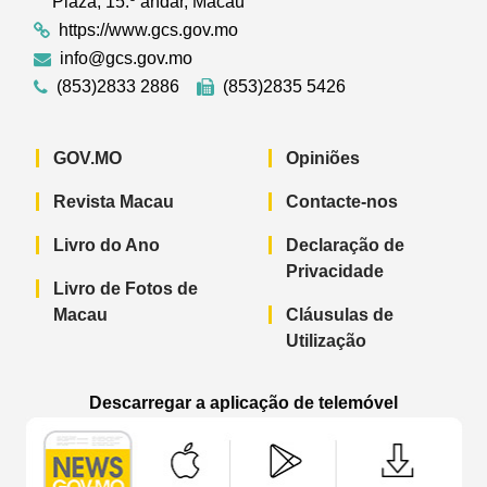
Plaza, 15.º andar, Macau
https://www.gcs.gov.mo
info@gcs.gov.mo
(853)2833 2886
(853)2835 5426
GOV.MO
Opiniões
Revista Macau
Contacte-nos
Livro do Ano
Declaração de
Privacidade
Livro de Fotos de
Macau
Cláusulas de
Utilização
Descarregar a aplicação de telemóvel
Aplicação de telemóvel “Notícias do G
Aplicação de telemóvel “
Aplicação 