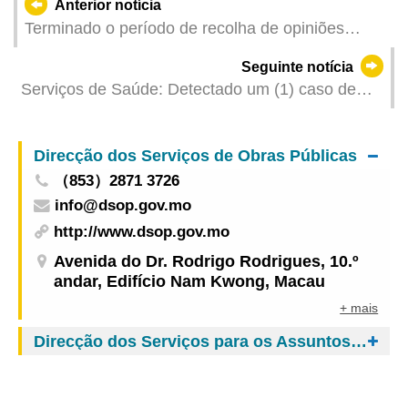
Anterior notícia
Terminado o período de recolha de opiniões
sobre o Parque Industrial de Investigação e
Seguinte notícia
Desenvolvimento das Ciências e Tecnologias de
Serviços de Saúde: Detectado um (1) caso de
Macau, análise integral das sugestões para
infecção colectiva de gripe
aperfeiçoar o projecto
Direcção dos Serviços de Obras Públicas
（853）2871 3726
info@dsop.gov.mo
http://www.dsop.gov.mo
Avenida do Dr. Rodrigo Rodrigues, 10.º
andar, Edifício Nam Kwong, Macau
+ mais
Direcção dos Serviços para os Assuntos de Tráfego