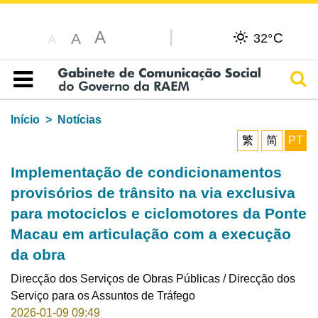
A
C
A
32°
A
Pesq
Índice
Início
Notícias
繁
简
PT
Implementação de condicionamentos
provisórios de trânsito na via exclusiva
para motociclos e ciclomotores da Ponte
Macau em articulação com a execução
da obra
Direcção dos Serviços de Obras Públicas / Direcção dos
Serviço para os Assuntos de Tráfego
2026-01-09 09:49