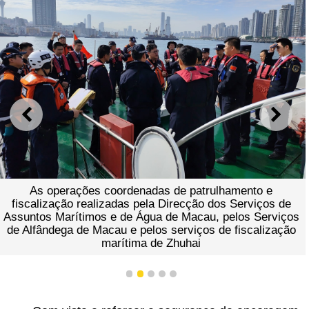
ANTERIOR
SEGU
de patrulhamento e
Examinando as documenta
recção dos Serviços de
embarcações de pesc
e Macau, pelos Serviços
erviços de fiscalização
huhai
1
2
3
4
5