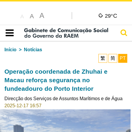
A
C
A
29°
A
Pesq
Índice
Início
Notícias
繁
简
PT
Operação coordenada de Zhuhai e
Macau reforça segurança no
fundeadouro do Porto Interior
Direcção dos Serviços de Assuntos Marítimos e de Água
2025-12-17 16:57