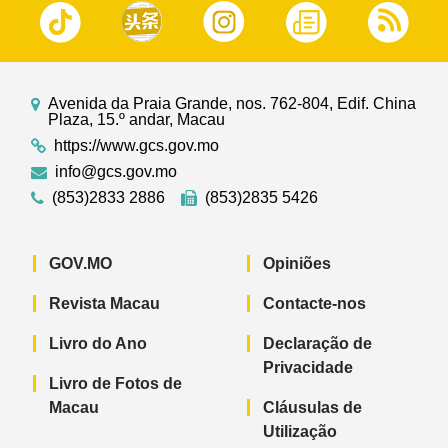
Avenida da Praia Grande, nos. 762-804, Edif. China
Plaza, 15.º andar, Macau
https://www.gcs.gov.mo
info@gcs.gov.mo
(853)2833 2886
(853)2835 5426
GOV.MO
Opiniões
Revista Macau
Contacte-nos
Livro do Ano
Declaração de
Privacidade
Livro de Fotos de
Macau
Cláusulas de
Utilização