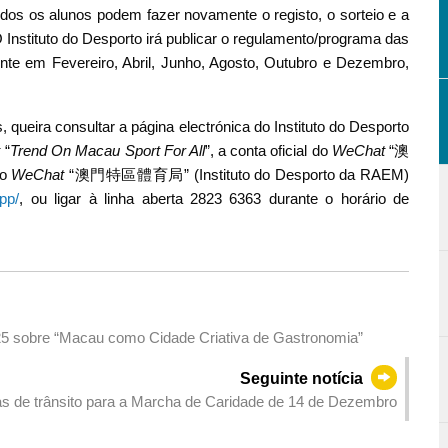
os os alunos podem fazer novamente o registo, o sorteio e a
Instituto do Desporto irá publicar o regulamento/programa das
nte em Fevereiro, Abril, Junho, Agosto, Outubro e Dezembro,
queira consultar a página electrónica do Instituto do Desporto
k
“
Trend On Macau Sport For All
”, a conta oficial do
WeChat
“澳
do
WeChat
“澳門特區體育局” (Instituto do Desporto da RAEM)
pp/
, ou ligar à linha aberta 2823 6363 durante o horário de
2025 sobre “Macau como Cidade Criativa de Gastronomia”
Seguinte notícia
as de trânsito para a Marcha de Caridade de 14 de Dezembro