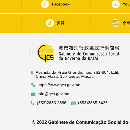
Facebook
You
抖音
今
Avenida da Praia Grande, nos. 762-804, Edif.
China Plaza, 15.º andar, Macau
https://www.gcs.gov.mo
info@gcs.gov.mo
(853)2833 2886
(853)2835 5426
© 2022 Gabinete de Comunicação Social d