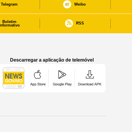
Telegram
Weibo
Boletim
RSS
informativo
Descarregar a aplicação de telemóvel
Aplicação de telemóvel “Notícias do Governo
Aplicação de telemóvel “Notícia
Aplicação de telem