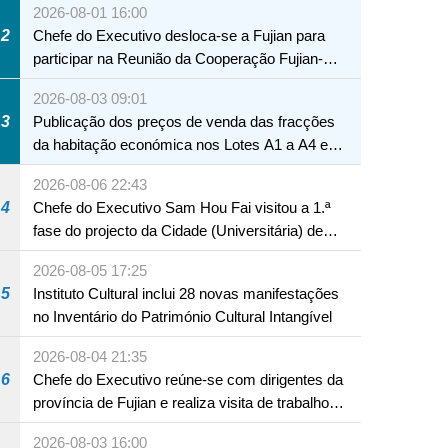
2026-08-01 16:00
2
Chefe do Executivo desloca-se a Fujian para
participar na Reunião da Cooperação Fujian-
Macau
2026-08-03 09:01
3
Publicação dos preços de venda das fracções
da habitação económica nos Lotes A1 a A4 e
A12 da Zona A dos Novos Aterros
2026-08-06 22:43
4
Chefe do Executivo Sam Hou Fai visitou a 1.ª
fase do projecto da Cidade (Universitária) de
Educação Internacional de Macau e Hengqin
2026-08-05 17:25
5
Instituto Cultural inclui 28 novas manifestações
no Inventário do Património Cultural Intangível
2026-08-04 21:35
6
Chefe do Executivo reúne-se com dirigentes da
província de Fujian e realiza visita de trabalho
em Fuzhou
2026-08-03 16:00