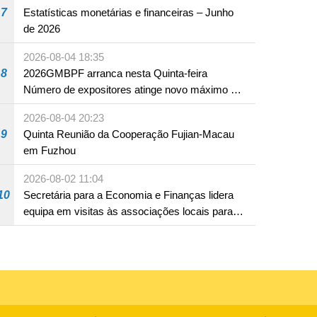
7
Estatísticas monetárias e financeiras – Junho
de 2026
2026-08-04 18:35
8
2026GMBPF arranca nesta Quinta-feira
Número de expositores atinge novo máximo em
18 anos
2026-08-04 20:23
9
Quinta Reunião da Cooperação Fujian-Macau
em Fuzhou
2026-08-02 11:04
10
Secretária para a Economia e Finanças lidera
equipa em visitas às associações locais para
consolidar consensos e promover os trabalhos
nas áreas económica e social