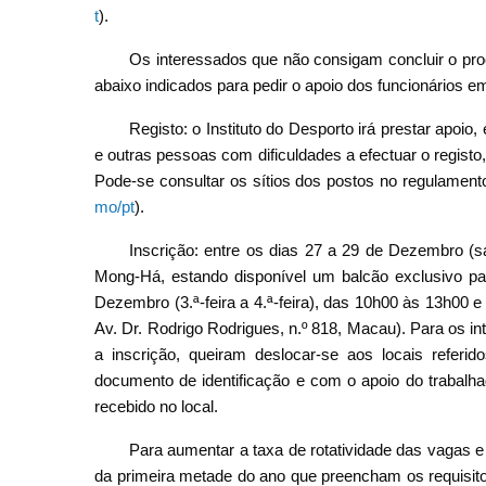
t
).
Os interessados que não consigam concluir o pr
abaixo indicados para pedir o apoio dos funcionários e
Registo: o Instituto do Desporto irá prestar apoio,
e outras pessoas com dificuldades a efectuar o regist
Pode-se consultar os sítios dos postos no regulament
mo/pt
).
Inscrição: entre os dias 27 a 29 de Dezembro (s
Mong-Há, estando disponível um balcão exclusivo pa
Dezembro (3.ª-feira a 4.ª-feira), das 10h00 às 13h00 e
Av. Dr. Rodrigo Rodrigues, n.º 818, Macau). Para os i
a inscrição, queiram deslocar-se aos locais referid
documento de identificação e com o apoio do trabalha
recebido no local.
Para aumentar a taxa de rotatividade das vagas e
da primeira metade do ano que preencham os requisit