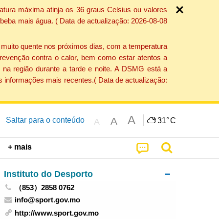
atura máxima atinja os 36 graus Celsius ou valores
 beba mais água. ( Data de actualização: 2026-08-08
e muito quente nos próximos dias, com a temperatura
revenção contra o calor, bem como estar atentos a
 na região durante a tarde e noite. A DSMG está a
s informações mais recentes.( Data de actualização:
A
A
Saltar para o conteúdo
31°
C
A
+ mais
Instituto do Desporto
（853）2858 0762
info@sport.gov.mo
http://www.sport.gov.mo