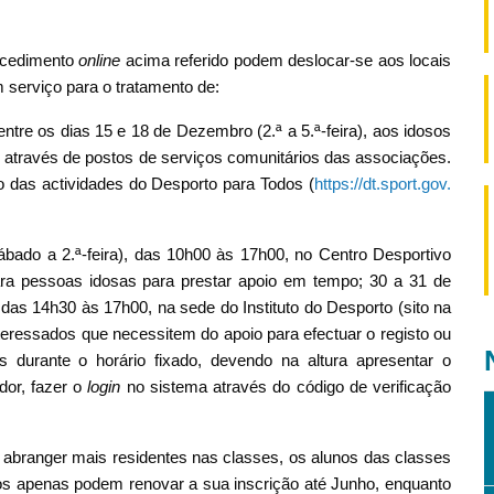
ocedimento
online
acima referido podem deslocar-se aos locais
m serviço para o tratamento de:
 entre os dias 15 e 18 de Dezembro (2.ª a 5.ª-feira), aos idosos
o, através de postos de serviços comunitários das associações.
o das actividades do Desporto para Todos (
https://dt.sport.gov.
ábado a 2.ª-feira), das 10h00 às 17h00, no Centro Desportivo
ra pessoas idosas para prestar apoio em tempo; 30 a 31 de
 das 14h30 às 17h00, na sede do Instituto do Desporto (sito na
nteressados que necessitem do apoio para efectuar o registo ou
os durante o horário fixado, devendo na altura apresentar o
dor, fazer o
login
no sistema através do código de verificação
 abranger mais residentes nas classes, os alunos das classes
os apenas podem renovar a sua inscrição até Junho, enquanto