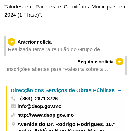
Taludes em Parques e Cemitérios Municipais em
2024 (1.ª fase)”.
Anterior notícia
Realizada terceira reunião do Grupo de
Liderança da Reforma da Administração Pública
Seguinte notícia
Inscrições abertas para “Palestra sobre a
Transmissão e Inovação Académica do Sector da
Medicina Tradicional Chinesa de Macau” a partir
Direcção dos Serviços de Obras Públicas
de 5 de Dezembro
（853）2871 3726
info@dsop.gov.mo
http://www.dsop.gov.mo
Avenida do Dr. Rodrigo Rodrigues, 10.º
andar, Edifício Nam Kwong, Macau