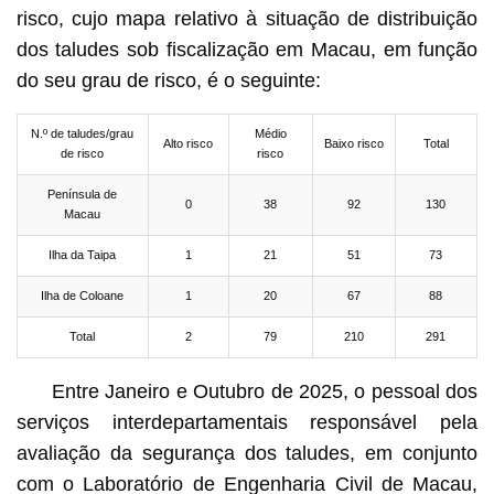
risco, cujo mapa relativo à situação de distribuição
dos taludes sob fiscalização em Macau, em função
do seu grau de risco, é o seguinte:
N.º de taludes/grau
Médio
Alto risco
Baixo risco
Total
de risco
risco
Península de
0
38
92
130
Macau
Ilha da Taipa
1
21
51
73
Ilha de Coloane
1
20
67
88
Total
2
79
210
291
Entre Janeiro e Outubro de 2025, o pessoal dos
serviços interdepartamentais responsável pela
avaliação da segurança dos taludes, em conjunto
com o Laboratório de Engenharia Civil de Macau,