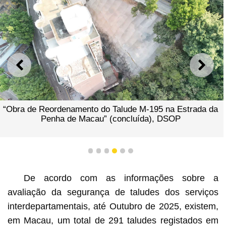
ANTERIOR
SEGU
“Obra de Reordenamento do Talude M-195 na Estrada da
Penha de Macau” (concluída), DSOP
1
2
3
4
5
6
De acordo com as informações sobre a
avaliação da segurança de taludes dos serviços
interdepartamentais, até Outubro de 2025, existem,
em Macau, um total de 291 taludes registados em