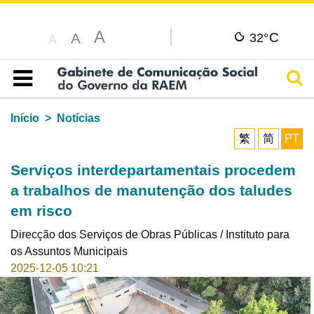
A
C
A
32°
A
Pesq
Índice
Início
Notícias
繁
简
PT
Serviços interdepartamentais procedem
a trabalhos de manutenção dos taludes
em risco
Direcção dos Serviços de Obras Públicas / Instituto para
os Assuntos Municipais
2025-12-05 10:21