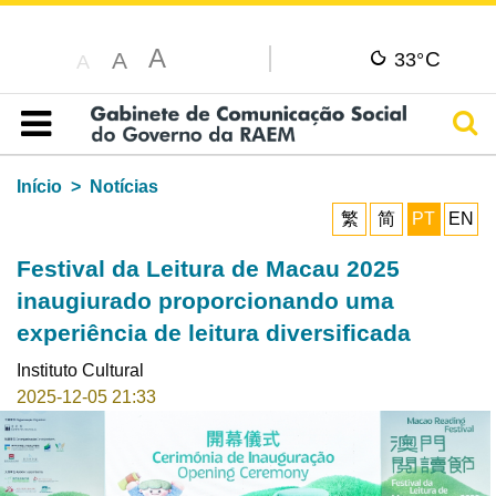
A
C
A
33°
A
Pesq
Índice
Início
Notícias
繁
简
PT
EN
Festival da Leitura de Macau 2025
inaugiurado proporcionando uma
experiência de leitura diversificada
Instituto Cultural
2025-12-05 21:33