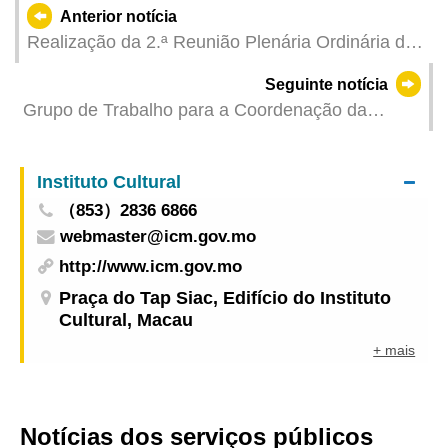
Anterior notícia
Realização da 2.ª Reunião Plenária Ordinária de
2025 da Comissão de Desenvolvimento de
Seguinte notícia
Quadros Qualificados
Grupo de Trabalho para a Coordenação da
Promoção do Emprego realiza reunião sobre
alargamento contínuo das oportunidades de
Instituto Cultural
desenvolvimento de carreira dos jovens
（853）2836 6866
webmaster@icm.gov.mo
http://www.icm.gov.mo
Praça do Tap Siac, Edifício do Instituto
Cultural, Macau
+ mais
Notícias dos serviços públicos