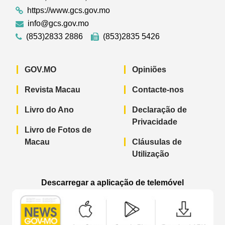
https://www.gcs.gov.mo
info@gcs.gov.mo
(853)2833 2886
(853)2835 5426
GOV.MO
Opiniões
Revista Macau
Contacte-nos
Livro do Ano
Declaração de
Privacidade
Livro de Fotos de
Macau
Cláusulas de
Utilização
Descarregar a aplicação de telemóvel
Aplicação de telemóvel “Notícias do G
Aplicação de telemóvel “
Aplicação 