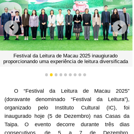
ANTERIOR
SEGU
Festival da Leitura de Macau 2025 inaugiurado
proporcionando uma experiência de leitura diversificada
1
2
3
4
5
6
7
8
9
O “Festival da Leitura de Macau 2025”
(doravante denominado “Festival da Leitura”),
organizado pelo Instituto Cultural (IC), foi
inaugurado hoje (5 de Dezembro) nas Casas da
Taipa. O evento decorre durante três dias
consecutivos, de 5 a 7 de Dezembro,