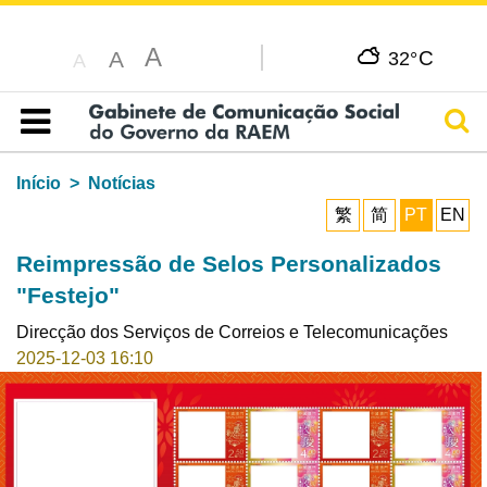
A
C
A
32°
A
Pesq
Índice
Início
Notícias
繁
简
PT
EN
Reimpressão de Selos Personalizados
"Festejo"
Direcção dos Serviços de Correios e Telecomunicações
2025-12-03 16:10