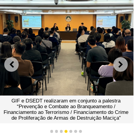
ANTERIOR
SEGU
GIF e DSEDT realizaram em conjunto a palestra
“Prevenção e Combate ao Branqueamento /
Financiamento ao Terrorismo / Financiamento do Crime
de Proliferação de Armas de Destruição Maciça”
1
2
3
4
5
6
7