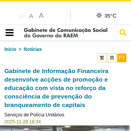
A
C
A
35°
A
Pesq
Índice
Início
Notícias
繁
简
PT
Gabinete de Informação Financeira
desenvolve acções de promoção e
educação com vista no reforço da
consciência de prevenção do
branqueamento de capitais
Serviços de Polícia Unitários
2025-11-28 16:34