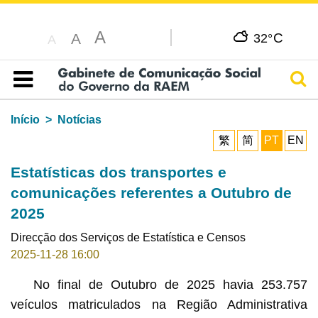
A
C
A
32°
A
Pesq
Índice
Início
Notícias
繁
简
PT
EN
Estatísticas dos transportes e
comunicações referentes a Outubro de
2025
Direcção dos Serviços de Estatística e Censos
2025-11-28 16:00
No final de Outubro de 2025 havia 253.757
veículos matriculados na Região Administrativa