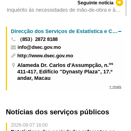
Seguinte notícia
Inquérito às necessidades de mão-de-obra e às
remunerações referente ao terceiro trimestre de
2025
Direcção dos Serviços de Estatística e Censos
（853）2872 8188
info@dsec.gov.mo
http://www.dsec.gov.mo
os
Alameda Dr. Carlos d'Assumpção, n.
411-417, Edifício "Dynasty Plaza", 17.º
andar, Macau
+ mais
Notícias dos serviços públicos
2026-08-07 16:00