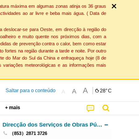
ratura máxima em algumas zonas atinja os 36 graus
tividades ao ar livre e beba mais água. ( Data de
a deslocar-se para Oeste, em direcção à região do
 soalheiro e muito quente nos próximos dias, com a
edidas de prevenção contra o calor, bem como estar
fortes na região durante a tarde e noite. Por outro
rte do Mar do Sul da China e enfraqueça hoje (8 de
s variações meteorológicas e as informações mais
A
A
Saltar para o conteúdo
28°
C
A
+ mais
Direcção dos Serviços de Obras Públicas
（853）2871 3726