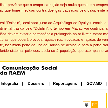
dias, prevê-se que o tempo na região seja muito quente e a tempe
ão que tome medidas contra doenças causadas pelo calor, evite ac
 “Dolphin”, localizada junto ao Arquipélago de Ryukyu, continue 
ntinental trazida pelo “Dolphin”, o tempo em Macau vai continuar
dãos devem evitar a permanência prolongada ao ar livre e tomar m
ras, que poderá provocar aguaceiros, trovoadas e rajadas de vento 
e, localizada perto da Ilha de Hainan se desloque para a parte No
ferido sistema, pelo que, apela-se à população que acompanhe a
Infografia
Dossiers
Reportagens
GOV.MO
繁
PT