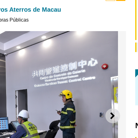
vos Aterros de Macau
bras Públicas
SEGUI