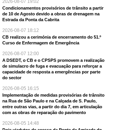
2026-08-07 19:02
Condicionamentos provisórios de trânsito a partir
de 10 de Agosto devido a obras de drenagem na
Estrada da Ponta da Cabrita
2026-08-07 18:12
CB realizou a cerimónia de encerramento do 51.º
Curso de Enfermagem de Emergência
2026-08-07 12:00
A DSEDT, o CB e o CPSPS promovem a realização
de simulacro de fuga e evacuação para reforçar a
capacidade de resposta a emergências por parte
do sector
2026-08-05 16:15
Implementação de medidas provisórias de trânsito
na Rua de São Paulo e na Calçada de S. Paulo,
entre outras vias, a partir do dia 7, em articulação
com as obras de reparação do pavimento
2026-08-05 14:48
Dois viadutos de acesso da Ponte da Amizade do