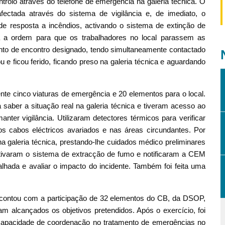
ntrolo através do telefone de emergência na galeria técnica. O
ectada através do sistema de vigilância e, de imediato, o
 resposta a incêndios, activando o sistema de extinção de
a a ordem para que os trabalhadores no local parassem as
nto de encontro designado, tendo simultaneamente contactado
e ficou ferido, ficando preso na galeria técnica e aguardando
nte cinco viaturas de emergência e 20 elementos para o local.
 saber a situação real na galeria técnica e tiveram acesso ao
anter vigilância. Utilizaram detectores térmicos para verificar
s cabos eléctricos avariados e nas áreas circundantes. Por
a galeria técnica, prestando-lhe cuidados médico preliminares
ctivaram o sistema de extracção de fumo e notificaram a CEM
alhada e avaliar o impacto do incidente. Também foi feita uma
contou com a participação de 32 elementos do CB, da DSOP,
 alcançados os objetivos pretendidos. Após o exercício, foi
 capacidade de coordenação no tratamento de emergências no