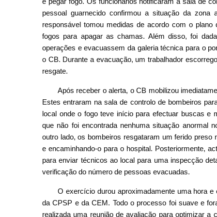
e pegar fogo. Os funcionários notificaram a sala de co
pessoal guarnecido confirmou a situação da zona af
responsável tomou medidas de acordo com o plano de
fogos para apagar as chamas. Além disso, foi dad
operações e evacuassem da galeria técnica para o po
o CB. Durante a evacuação, um trabalhador escorregou 
resgate.
Após receber o alerta, o CB mobilizou imediatame
Estes entraram na sala de controlo de bombeiros para
local onde o fogo teve início para efectuar buscas e m
que não foi encontrada nenhuma situação anormal no
outro lado, os bombeiros resgataram um ferido preso n
e encaminhando-o para o hospital. Posteriormente, a
para enviar técnicos ao local para uma inspecção det
verificação do número de pessoas evacuadas.
O exercício durou aproximadamente uma hora e 
da CPSP e da CEM. Todo o processo foi suave e foram
realizada uma reunião de avaliação para optimizar a