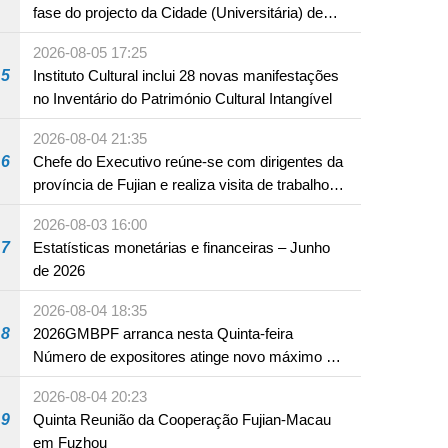
fase do projecto da Cidade (Universitária) de
Educação Internacional de Macau e Hengqin
2026-08-05 17:25
5
Instituto Cultural inclui 28 novas manifestações
no Inventário do Património Cultural Intangível
2026-08-04 21:35
6
Chefe do Executivo reúne-se com dirigentes da
província de Fujian e realiza visita de trabalho
em Fuzhou
2026-08-03 16:00
7
Estatísticas monetárias e financeiras – Junho
de 2026
2026-08-04 18:35
8
2026GMBPF arranca nesta Quinta-feira
Número de expositores atinge novo máximo em
18 anos
2026-08-04 20:23
9
Quinta Reunião da Cooperação Fujian-Macau
em Fuzhou