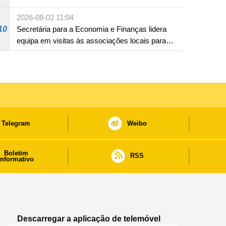
2026-08-02 11:04
10
Secretária para a Economia e Finanças lidera
equipa em visitas às associações locais para
consolidar consensos e promover os trabalhos
nas áreas económica e social
Telegram
Weibo
Boletim
RSS
informativo
Descarregar a aplicação de telemóvel