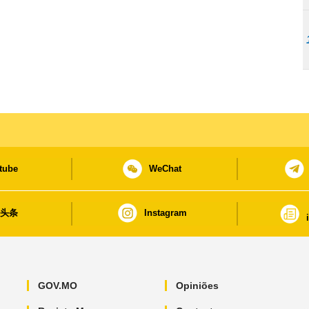
tube
WeChat
日头条
Instagram
GOV.MO
Opiniões