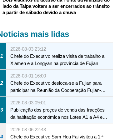
lado da Taipa voltam a ser encerrados ao trânsito
a partir de sábado devido a chuva
Notícias mais lidas
2026-08-03 23:12
1
Chefe do Executivo realiza visita de trabalho a
Xiamen e a Longyan na província de Fujian
2026-08-01 16:00
2
Chefe do Executivo desloca-se a Fujian para
participar na Reunião da Cooperação Fujian-
Macau
2026-08-03 09:01
3
Publicação dos preços de venda das fracções
da habitação económica nos Lotes A1 a A4 e
A12 da Zona A dos Novos Aterros
2026-08-06 22:43
4
Chefe do Executivo Sam Hou Fai visitou a 1.ª