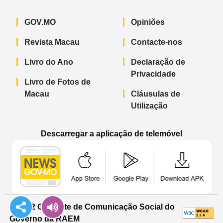
GOV.MO
Opiniões
Revista Macau
Contacte-nos
Livro do Ano
Declaração de
Privacidade
Livro de Fotos de
Macau
Cláusulas de
Utilização
Descarregar a aplicação de telemóvel
Aplicação de telemóvel “Notícias do G
Aplicação de telemóvel “
Aplicação 
© 2022 Gabinete de Comunicação Social do
Governo da RAEM