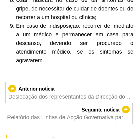
gripe, de necessitar de cuidar de doentes ou de
recorrer a um hospital ou clínica;
Em caso de indisposição, recorrer de imediato
a um médico e permanecer em casa para
descanso, devendo ser procurado o
atendimento médico, se os sintomas se
agravarem.
Anterior notícia
Deslocação dos representantes da Direcção dos
Serviços Correccionais e do Instituto de Acção
Seguinte notícia
Social à Coreia do Sul para participar na 43.ª
Relatório das Linhas de Acção Governativa para
Conferência de Dirigentes dos Serviços
o ano de 2026---Conclusão
Correccionais da Ásia-Pacífico