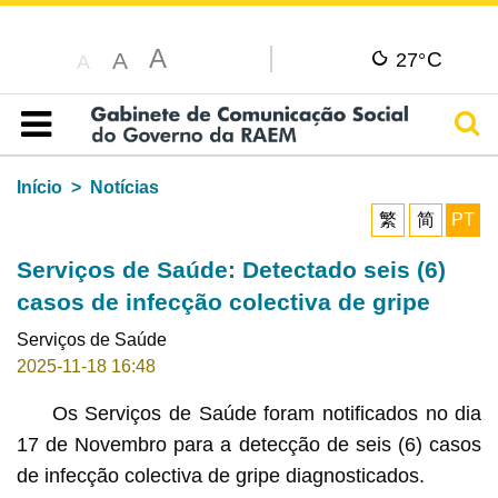
A
C
A
27°
A
Pesq
Índice
Início
Notícias
繁
简
PT
Serviços de Saúde: Detectado seis (6)
casos de infecção colectiva de gripe
Serviços de Saúde
2025-11-18 16:48
Os Serviços de Saúde foram notificados no dia
17 de Novembro para a detecção de seis (6) casos
de infecção colectiva de gripe diagnosticados.