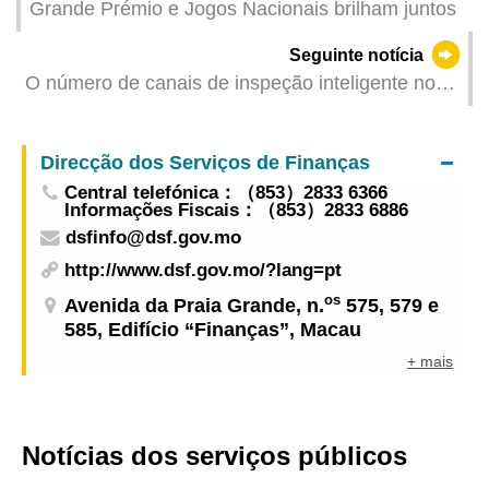
Grande Prémio e Jogos Nacionais brilham juntos
Seguinte notícia
O número de canais de inspeção inteligente no
aeroporto aumenta para sete, reduzindo o tempo
de espera e melhorando a eficiência da inspeção
Direcção dos Serviços de Finanças
Central telefónica：（853）2833 6366
Informações Fiscais：（853）2833 6886
dsfinfo@dsf.gov.mo
http://www.dsf.gov.mo/?lang=pt
os
Avenida da Praia Grande, n.
575, 579 e
585, Edifício “Finanças”, Macau
+ mais
Notícias dos serviços públicos