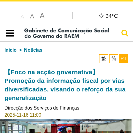
A
C
A
34°
A
Pesq
Índice
Início
Notícias
繁
简
PT
【Foco na acção governativa】
Promoção da informação fiscal por vias
diversificadas, visando o reforço da sua
generalização
Direcção dos Serviços de Finanças
2025-11-16 11:00