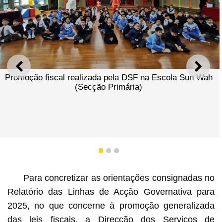
ANTERIOR
SEGU
Promoção fiscal realizada pela DSF na Escola Sun Wah
(Secção Primária)
1
2
3
Para concretizar as orientações consignadas no
Relatório das Linhas de Acção Governativa para
2025, no que concerne à promoção generalizada
das leis fiscais, a Direcção dos Serviços de