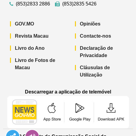
(853)2833 2886
(853)2835 5426
GOV.MO
Opiniões
Revista Macau
Contacte-nos
Livro do Ano
Declaração de
Privacidade
Livro de Fotos de
Macau
Cláusulas de
Utilização
Descarregar a aplicação de telemóvel
Aplicação de telemóvel “Notícias do G
Aplicação de telemóvel “
Aplicação 