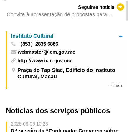
Concurso Criativo do Dia Mundial do Livro
Seguinte notícia
23.04.2026 – Província de Guangdong, Hong
Convite à apresentação de propostas para
Kong e Macau (Região de Macau)
tendas de produtos culturais e criativos, café e
refeições ligeiras no Festival de Leitura de Macau
Instituto Cultural
2025
（853）2836 6866
webmaster@icm.gov.mo
http://www.icm.gov.mo
Praça do Tap Siac, Edifício do Instituto
Cultural, Macau
+ mais
Notícias dos serviços públicos
2026-08-06 10:23
8.ª sessão da “Esplanada: Conversa sobre