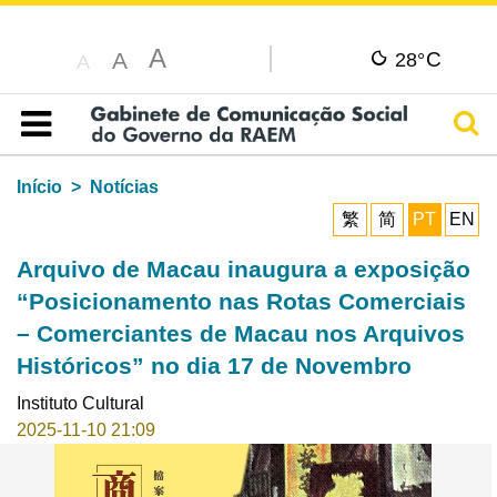
A
C
A
28°
A
Pesq
Índice
Início
Notícias
繁
简
PT
EN
Arquivo de Macau inaugura a exposição
“Posicionamento nas Rotas Comerciais
– Comerciantes de Macau nos Arquivos
Históricos” no dia 17 de Novembro
Instituto Cultural
2025-11-10 21:09