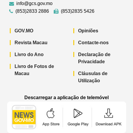
info@gcs.gov.mo
(853)2833 2886
(853)2835 5426
GOV.MO
Opiniões
Revista Macau
Contacte-nos
Livro do Ano
Declaração de
Privacidade
Livro de Fotos de
Macau
Cláusulas de
Utilização
Descarregar a aplicação de telemóvel
Aplicação de telemóvel “Notícias do G
Aplicação de telemóvel “
Aplicação 