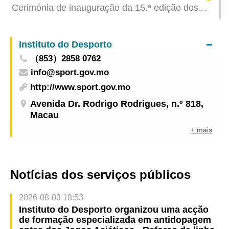
Cerimónia de inauguração da 15.ª edição dos
Jogos Nacionais Sam Hou Fai afirma que a 15.ª
edição dos Jogos Nacionais demonstra
Instituto do Desporto
vantagens institucionais do princípio «um país,
（853）2858 0762
dois sistemas»
info@sport.gov.mo
http://www.sport.gov.mo
Avenida Dr. Rodrigo Rodrigues, n.º 818,
Macau
+ mais
Notícias dos serviços públicos
2026-08-03 18:53
Instituto do Desporto organizou uma acção
de formação especializada em antidopagem