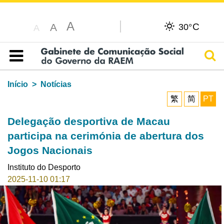
A
C
A
30°
A
Pesq
Índice
Início
Notícias
繁
简
PT
Delegação desportiva de Macau
participa na cerimónia de abertura dos
Jogos Nacionais
Instituto do Desporto
2025-11-10 01:17