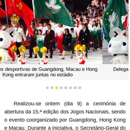
ANTERIOR
SEGU
Delegação desportiva de Macau cumprimentou os
espectadores com entusiasmo
1
2
3
4
5
6
7
8
Realizou-se ontem (dia 9) a cerimónia de
abertura da 15.ª edição dos Jogos Nacionais, sendo
o evento coorganizado por Guangdong, Hong Kong
e Macau. Durante a iniciativa, o Secretário-Geral do