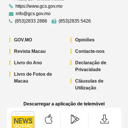
https://www.gcs.gov.mo
info@gcs.gov.mo
(853)2833 2886
(853)2835 5426
GOV.MO
Opiniões
Revista Macau
Contacte-nos
Livro do Ano
Declaração de
Privacidade
Livro de Fotos de
Macau
Cláusulas de
Utilização
Descarregar a aplicação de telemóvel
Aplicação de telemóvel “Notícias do G
Aplicação de telemóvel “
Aplicação 