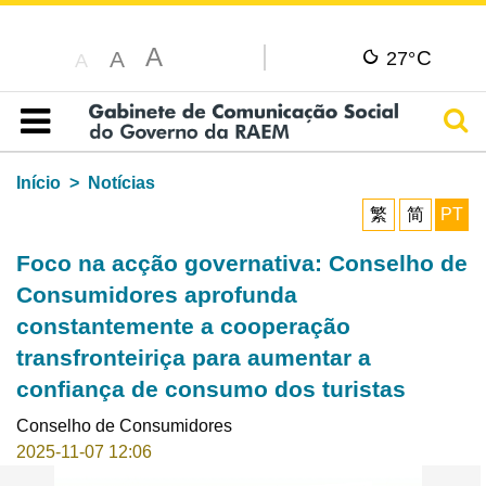
A
C
A
27°
A
Pesq
Índice
Início
Notícias
繁
简
PT
Foco na acção governativa: Conselho de
Consumidores aprofunda
constantemente a cooperação
transfronteiriça para aumentar a
confiança de consumo dos turistas
Conselho de Consumidores
2025-11-07 12:06