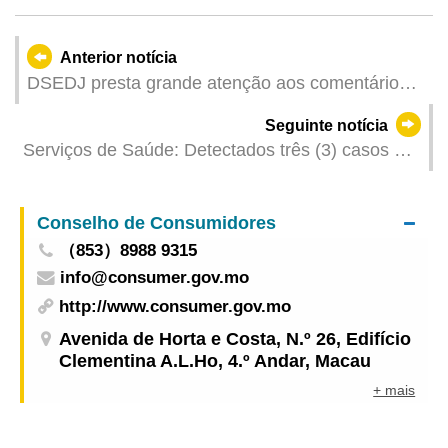
Anterior notícia
DSEDJ presta grande atenção aos comentários
publicados online sobre o caso relativo à atitude
Seguinte notícia
pedagógica de uma docente
Serviços de Saúde: Detectados três (3) casos de
infecção colectiva de doença semelhante à gripe
Conselho de Consumidores
（853）8988 9315
info@consumer.gov.mo
http://www.consumer.gov.mo
Avenida de Horta e Costa, N.º 26, Edifício
Clementina A.L.Ho, 4.º Andar, Macau
+ mais