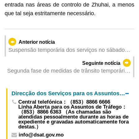
entrada nas áreas de controlo de Zhuhai, a menos
que tal seja estritamente necessário.
Anterior notícia
Suspensão temporária dos serviços no sábado
pela manutenção da página electrónica da
Seguinte notícia
Direcção dos Serviços de Obras Públicas
Segunda fase de medidas de trânsito temporárias
na Rua dos Mercadores mantém-se até 10 de
Novembro Prazo global da obra mantém-se
Direcção dos Serviços para os Assuntos de Tráfego
inalterado
Central telefónica：（853）8866 6666
Linha Aberta para os Assuntos de Tráfego：
（853）8866 6363 （As chamadas são
atendidas pessoalmente durante as horas de
expediente e gravadas automaticamente fora
destas.）
info@dsat.gov.mo