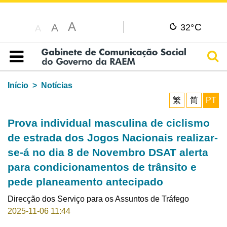
A
C
A
32°
A
Pesq
Índice
Início
Notícias
繁
简
PT
Prova individual masculina de ciclismo
de estrada dos Jogos Nacionais realizar-
se-á no dia 8 de Novembro DSAT alerta
para condicionamentos de trânsito e
pede planeamento antecipado
Direcção dos Serviço para os Assuntos de Tráfego
2025-11-06 11:44