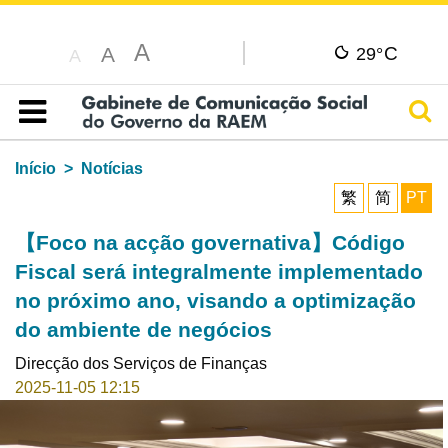
A
C
A
29°
A
Pesq
Índice
Início
Notícias
繁
简
PT
【Foco na acção governativa】Código
Fiscal será integralmente implementado
no próximo ano, visando a optimização
do ambiente de negócios
Direcção dos Serviços de Finanças
2025-11-05 12:15