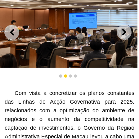
ANTERIOR
SEGU
Sessão de esclarecimento sobre a Regulamentação dos
1
2
3
4
preços de transferência realizada pela DSF
Com vista a concretizar os planos constantes
das Linhas de Acção Governativa para 2025,
relacionados com a optimização do ambiente de
negócios e o aumento da competitividade na
captação de investimentos, o Governo da Região
Administrativa Especial de Macau levou a cabo uma