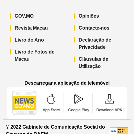
GOV.MO
Opiniões
Revista Macau
Contacte-nos
Livro do Ano
Declaração de
Privacidade
Livro de Fotos de
Macau
Cláusulas de
Utilização
Descarregar a aplicação de telemóvel
Aplicação de telemóvel “Notícias do G
Aplicação de telemóvel “
Aplicação 
© 2022 Gabinete de Comunicação Social do