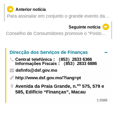
Anterior notícia
Para assinalar em conjunto o grande evento da
15.ª edição dos Jogos Nacionais, o Instituto do
Seguinte notícia
Desporto disponibilizará entrada gratuita nas
Conselho de Consumidores promove o “Posto
suas instalações desportivas entre 6 e 21 de
pop-up sobre Loja Certificada” no Largo Camões,
Novembro de 2025
sito na Rua do Regedor, Taipa, desde já até 1 de
Direcção dos Serviços de Finanças
Dezembro
Central telefónica：（853）2833 6366
Informações Fiscais：（853）2833 6886
dsfinfo@dsf.gov.mo
http://www.dsf.gov.mo/?lang=pt
os
Avenida da Praia Grande, n.
575, 579 e
585, Edifício “Finanças”, Macau
+ mais