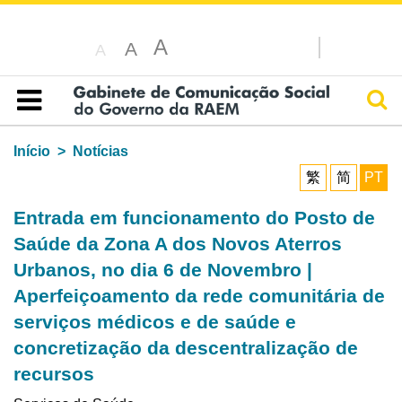
A
A
A
Pesq
Índice
Início
Notícias
繁
简
PT
Entrada em funcionamento do Posto de
Saúde da Zona A dos Novos Aterros
Urbanos, no dia 6 de Novembro |
Aperfeiçoamento da rede comunitária de
serviços médicos e de saúde e
concretização da descentralização de
recursos