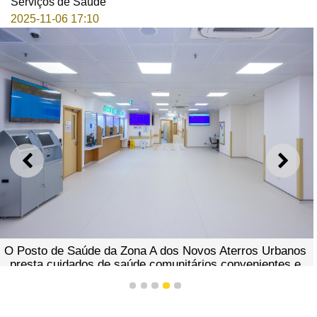
Serviços de Saúde
2025-11-06 17:10
ANTERIOR
SEGU
O Posto de Saúde da Zona A dos Novos Aterros Urbanos
presta cuidados de saúde comunitários convenientes e
abrangentes aos moradores daquela Zona
1
2
3
4
5