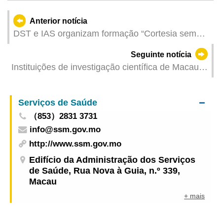
Anterior notícia
DST e IAS organizam formação “Cortesia sem
Fronteiras, Passeio sem Barreiras” para atender
Seguinte notícia
a necessidades especiais em eventos
Instituições de investigação científica de Macau
desportivos
lideram a atribuição de placas a dois
“Laboratórios Conjuntos de Guangdong-Hong
Serviços de Saúde
Kong-Macau” em Macau
（853）2831 3731
info@ssm.gov.mo
http://www.ssm.gov.mo
Edifício da Administração dos Serviços
de Saúde, Rua Nova à Guia, n.º 339,
Macau
+ mais