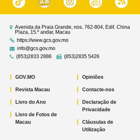
Avenida da Praia Grande, nos. 762-804, Edif. China
Plaza, 15.º andar, Macau
https://www.gcs.gov.mo
info@gcs.gov.mo
(853)2833 2886
(853)2835 5426
GOV.MO
Opiniões
Revista Macau
Contacte-nos
Livro do Ano
Declaração de
Privacidade
Livro de Fotos de
Macau
Cláusulas de
Utilização