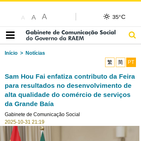
A
C
A
35°
A
Pesq
Índice
Início
Notícias
繁
简
PT
Sam Hou Fai enfatiza contributo da Feira
para resultados no desenvolvimento de
alta qualidade do comércio de serviços
da Grande Baía
Gabinete de Comunicação Social
2025-10-31 21:19