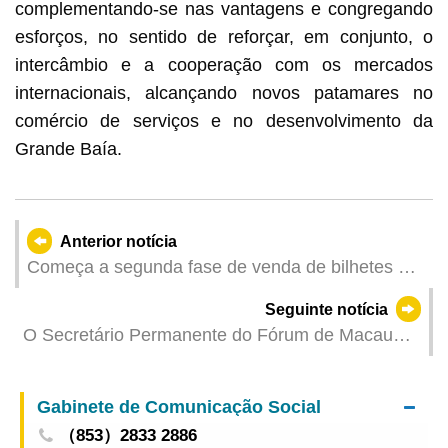
complementando-se nas vantagens e congregando
esforços, no sentido de reforçar, em conjunto, o
intercâmbio e a cooperação com os mercados
internacionais, alcançando novos patamares no
comércio de serviços e no desenvolvimento da
Grande Baía.
Anterior notícia
Começa a segunda fase de venda de bilhetes de
modalidade de ténis de mesa da 15.ª edição dos
Seguinte notícia
Jogos Nacionais, os bilhetes de outras
O Secretário Permanente do Fórum de Macau
modalidades da Zona de Competição de Macau
organiza Colóquio sobre a Capacitação das
continuam à venda
Pequenas e Médias Empresas entre a China e os
Gabinete de Comunicação Social
Países de Língua Portuguesa reforçando a
（853）2833 2886
cooperação económica sino-lusófona