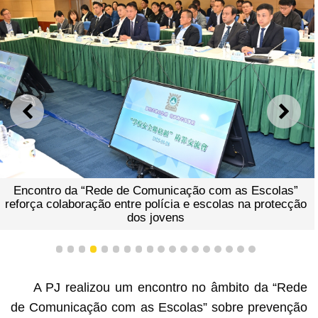
ANTERIOR
SEGU
Encontro da “Rede de Comunicação com as Escolas”
reforça colaboração entre polícia e escolas na protecção
dos jovens
1
2
3
4
5
6
7
8
9
10
11
12
13
14
15
16
17
18
A PJ realizou um encontro no âmbito da “Rede
de Comunicação com as Escolas” sobre prevenção