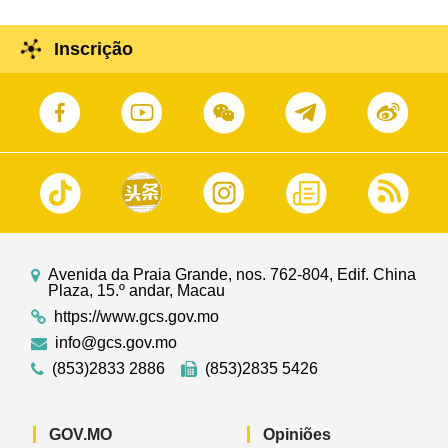
Inscrição
Avenida da Praia Grande, nos. 762-804, Edif. China
Plaza, 15.º andar, Macau
https://www.gcs.gov.mo
info@gcs.gov.mo
(853)2833 2886
(853)2835 5426
GOV.MO
Opiniões