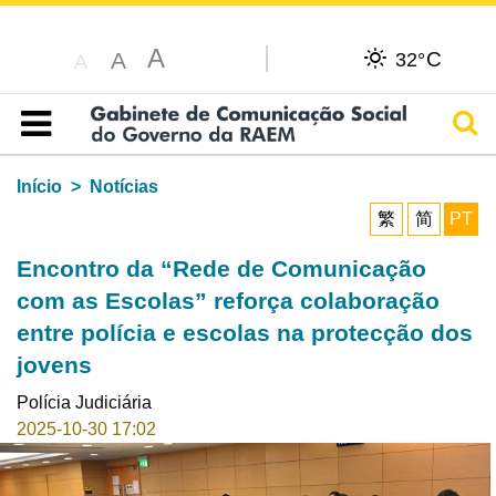
A
C
A
32°
A
Pesq
Índice
Início
Notícias
繁
简
PT
Encontro da “Rede de Comunicação
com as Escolas” reforça colaboração
entre polícia e escolas na protecção dos
jovens
Polícia Judiciária
2025-10-30 17:02