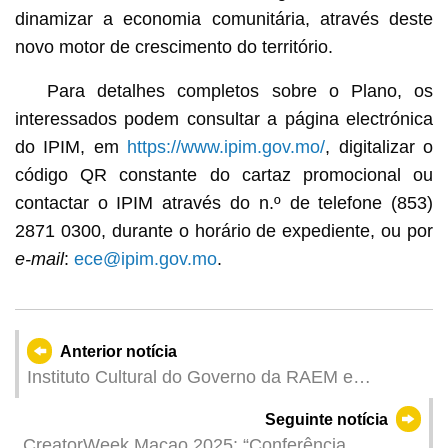
dinamizar a economia comunitária, através deste
novo motor de crescimento do território.
Para detalhes completos sobre o Plano, os
interessados podem consultar a página electrónica
do IPIM, em
https://www.ipim.gov.mo/
, digitalizar o
código QR constante do cartaz promocional ou
contactar o IPIM através do n.º de telefone (853)
2871 0300, durante o horário de expediente, ou por
e-mail
:
ece@ipim.gov.mo
.
Anterior notícia
Instituto Cultural do Governo da RAEM e
Biblioteca da Capital da China assinaram acordo
Seguinte notícia
de cooperação para aprofundar o intercâmbio na
CreatorWeek Macao 2025: “Conferência