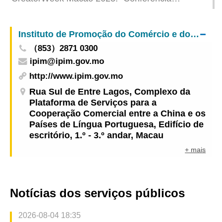
área das bibliotecas públicas
CreatorWeek” congrega talentos do sector para
partilhar conhecimentos e promover
Instituto de Promoção do Comércio e do Investimento
desenvolvimento da economia e indústria dos
（853）2871 0300
criadores de conteúdos
ipim@ipim.gov.mo
http://www.ipim.gov.mo
Rua Sul de Entre Lagos, Complexo da
Plataforma de Serviços para a
Cooperação Comercial entre a China e os
Países de Língua Portuguesa, Edifício de
escritório, 1.º - 3.º andar, Macau
+ mais
Notícias dos serviços públicos
2026-08-04 18:35