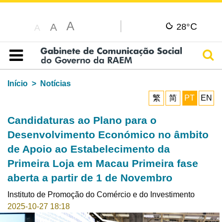
A
C
A
28°
A
Pesq
Índice
Início
Notícias
繁
简
PT
EN
Candidaturas ao Plano para o
Desenvolvimento Económico no âmbito
de Apoio ao Estabelecimento da
Primeira Loja em Macau Primeira fase
aberta a partir de 1 de Novembro
Instituto de Promoção do Comércio e do Investimento
2025-10-27 18:18