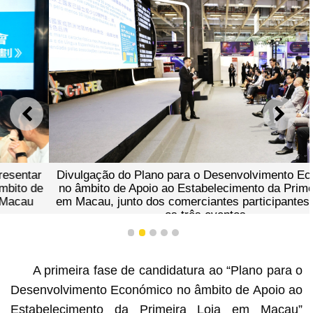
ANTERIOR
SEGU
Divulgação do Plano para o Desenvolvimento Económico
no âmbito de Apoio ao Estabelecimento da Primeira Loja
em Macau, junto dos comerciantes participantes, durante
os três eventos
1
2
3
4
5
A primeira fase de candidatura ao “Plano para o
Desenvolvimento Económico no âmbito de Apoio ao
Estabelecimento da Primeira Loja em Macau”