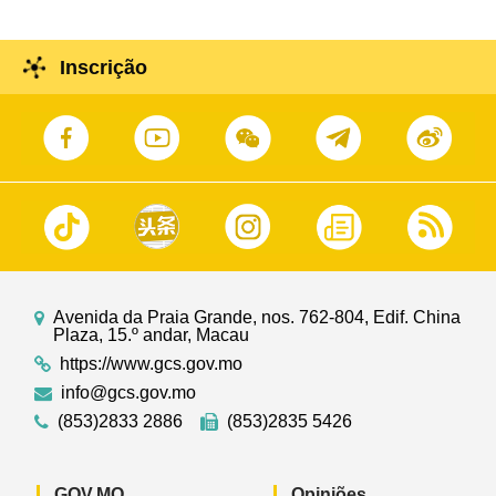
Inscrição
Avenida da Praia Grande, nos. 762-804, Edif. China
Plaza, 15.º andar, Macau
https://www.gcs.gov.mo
info@gcs.gov.mo
(853)2833 2886
(853)2835 5426
GOV.MO
Opiniões