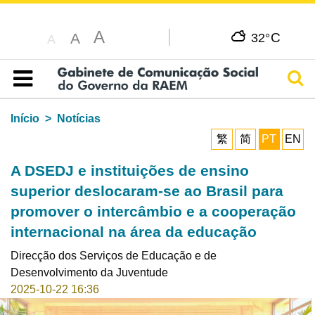
A
C
A
32°
A
Pesq
Índice
Início
Notícias
繁
简
PT
EN
A DSEDJ e instituições de ensino
superior deslocaram-se ao Brasil para
promover o intercâmbio e a cooperação
internacional na área da educação
Direcção dos Serviços de Educação e de
Desenvolvimento da Juventude
2025-10-22 16:36