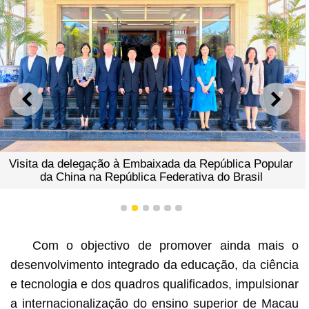
ANTERIOR
SEGU
Visita da delegação à Embaixada da República Popular
da China na República Federativa do Brasil
1
2
3
4
5
6
Com o objectivo de promover ainda mais o
desenvolvimento integrado da educação, da ciência
e tecnologia e dos quadros qualificados, impulsionar
a internacionalização do ensino superior de Macau