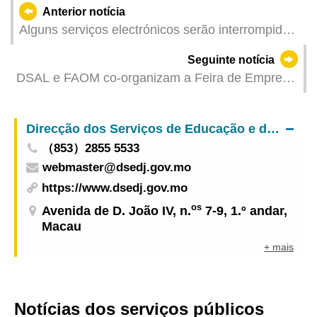
Anterior notícia
Alguns serviços electrónicos serão interrompidos
de forma intermitente devido à manutenção do
Seguinte notícia
sistema informático do IAM
DSAL e FAOM co-organizam a Feira de Emprego
e Desenvolvimento Profissional no Outono 2025
Marcações prévias abertas a partir de 23 de
Direcção dos Serviços de Educação e de Desenvolvimento da Juventude
Outubro
（853）2855 5533
webmaster@dsedj.gov.mo
https://www.dsedj.gov.mo
os
Avenida de D. João IV, n.
7-9, 1.º andar,
Macau
+ mais
Notícias dos serviços públicos