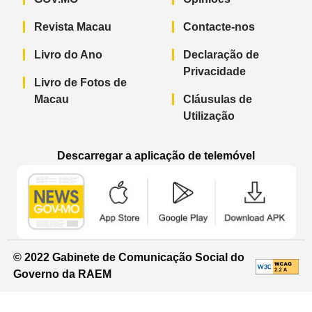
Revista Macau
Contacte-nos
Livro do Ano
Declaração de
Privacidade
Livro de Fotos de
Macau
Cláusulas de
Utilização
Descarregar a aplicação de telemóvel
Aplicação de telemóvel “Notícias do G
Aplicação de telemóvel “
Aplicação 
© 2022 Gabinete de Comunicação Social do
Governo da RAEM