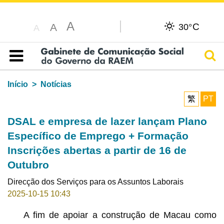
A
C
A
30°
A
Pesq
Índice
Início
Notícias
繁
PT
DSAL e empresa de lazer lançam Plano
Específico de Emprego + Formação
Inscrições abertas a partir de 16 de
Outubro
Direcção dos Serviços para os Assuntos Laborais
2025-10-15 10:43
A fim de apoiar a construção de Macau como