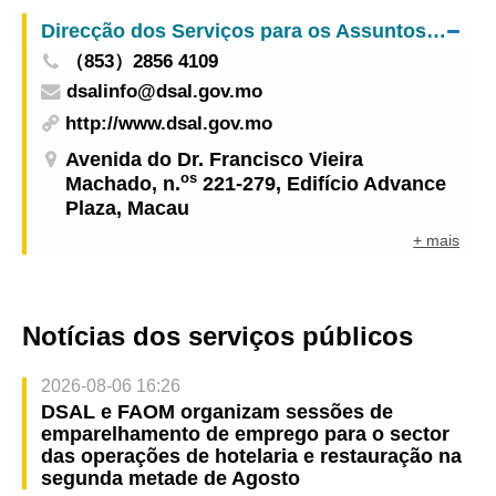
particulares entre Macau e Hong Kong na Ponte
Direcção dos Serviços para os Assuntos Laborais
HZM do ano 2024”
（853）2856 4109
dsalinfo@dsal.gov.mo
http://www.dsal.gov.mo
Avenida do Dr. Francisco Vieira
os
Machado, n.
221-279, Edifício Advance
Plaza, Macau
+ mais
Notícias dos serviços públicos
2026-08-06 16:26
DSAL e FAOM organizam sessões de
emparelhamento de emprego para o sector
das operações de hotelaria e restauração na
segunda metade de Agosto