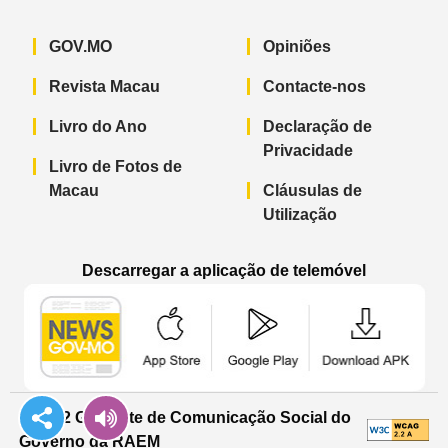
GOV.MO
Opiniões
Revista Macau
Contacte-nos
Livro do Ano
Declaração de
Privacidade
Livro de Fotos de
Macau
Cláusulas de
Utilização
Descarregar a aplicação de telemóvel
Aplicação de telemóvel “Notícias do G
Aplicação de telemóvel “
Aplicação 
© 2022 Gabinete de Comunicação Social do
Governo da RAEM