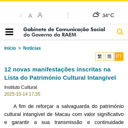
A
C
A
34°
A
Pesq
Índice
Início
Notícias
繁
简
PT
12 novas manifestações inscritas na
Lista do Património Cultural Intangível
Instituto Cultural
2025-10-14 17:35
A fim de reforçar a salvaguarda do património
cultural intangível de Macau com valor significativo
e garantir a sua transmissão e continuidade