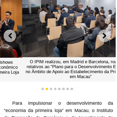
ANTERIOR
SEGU
O IPIM realizou, em Madrid e Barcelona, roadshows
relativos ao “Plano para o Desenvolvimento Económico
no Âmbito de Apoio ao Estabelecimento da Primeira Loja
em Macau”
1
2
3
4
5
6
7
8
Para impulsionar o desenvolvimento da
“economia da primeira loja” em Macau, o Instituto