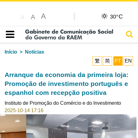
A
C
A
30°
A
Pesq
Índice
Início
Notícias
繁
简
PT
EN
Arranque da economia da primeira loja:
Promoção de investimento português e
espanhol com recepção positiva
Instituto de Promoção do Comércio e do Investimento
2025-10-14 17:16